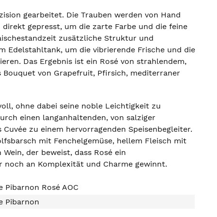
äzision gearbeitet. Die Trauben werden von Hand
 direkt gepresst, um die zarte Farbe und die feine
ischestandzeit zusätzliche Struktur und
m Edelstahltank, um die vibrierende Frische und die
tieren. Das Ergebnis ist ein Rosé von strahlendem,
 Bouquet von Grapefruit, Pfirsich, mediterraner
ll, ohne dabei seine noble Leichtigkeit zu
t durch einen langanhaltenden, von salziger
s Cuvée zu einem hervorragenden Speisenbegleiter.
Wolfsbarsch mit Fenchelgemüse, hellem Fleisch mit
 Wein, der beweist, dass Rosé ein
ur noch an Komplexität und Charme gewinnt.
e Pibarnon Rosé AOC
e Pibarnon