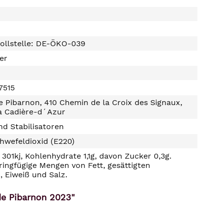
ollstelle: DE-ÖKO-039
ter
7515
 Pibarnon, 410 Chemin de la Croix des Signaux,
a Cadière-d´Azur
d Stabilisatoren
hwefeldioxid (E220)
301kj, Kohlenhydrate 1,1g, davon Zucker 0,3g.
ringfügige Mengen von Fett, gesättigten
, Eiweiß und Salz.
de Pibarnon 2023"