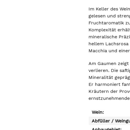
Im Keller des Wei
gelesen und streng
Fruchtaromatik zu
Komplexität erhäl
mineralische Präzi
hellem Lachsrosa 
Macchia und einer 
Am Gaumen zeigt s
verlieren. Die saf
Mineralität geprä
Er harmoniert fant
Kräutern der Prov
ernstzunehmender,
Wein:
Abfüller / Weing
Anbaugebiet: