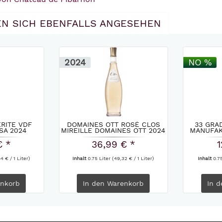
N SICH EBENFALLS ANGESEHEN
2024
NO %
RITE VDF
DOMAINES OTT ROSÉ CLOS
33 GRA
SA 2024
MIREILLE DOMAINES OTT 2024
MANUFAK
€ *
36,99 € *
1
4 € / 1 Liter)
Inhalt
0.75 Liter
(49,32 € / 1 Liter)
Inhalt
0.7
nkorb
In den
Warenkorb
In d