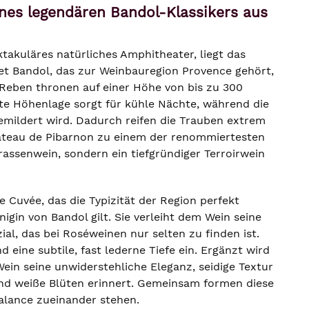
ines legendären Bandol-Klassikers aus
takuläres natürliches Amphitheater, liegt das
et Bandol, das zur Weinbauregion Provence gehört,
 Reben thronen auf einer Höhe von bis zu 300
rte Höhenlage sorgt für kühle Nächte, während die
mildert wird. Dadurch reifen die Trauben extrem
hâteau de Pibarnon zu einem der renommiertesten
rassenwein, sondern ein tiefgründiger Terroirwein
Cuvée, das die Typizität der Region perfekt
nigin von Bandol gilt. Sie verleiht dem Wein seine
l, das bei Roséweinen nur selten zu finden ist.
eine subtile, fast lederne Tiefe ein. Ergänzt wird
ein seine unwiderstehliche Eleganz, seidige Textur
 und weiße Blüten erinnert. Gemeinsam formen diese
alance zueinander stehen.