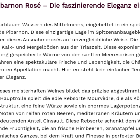
barnon Rosé – Die faszinierende Eleganz e
rblauen Wassern des Mittelmeers, eingebettet in ein spek
e Pibarnon. Diese einzigartige Lage im Spitzenanbaugebi
er dieses Ausnahmerosés auf unvergleichliche Weise. Die
 Kalk- und Mergelböden aus der Triaszeit. Diese exponie
erg gespeicherte Wärme von den sanften Meeresbrisen ge
ren eine spektakuläre Frische und Lebendigkeit, die C
mten Appellation macht. Hier entsteht kein einfacher Ter
er Eleganz.
ses meisterhaften Weines bildet das präzise abgestimmte 
 Hauptrolle spielt die edle Rebsorte Mourvèdre, die als Kö
ruktur, eine feine Würze sowie ein enormes Lagerpotenzia
oten von reifen roten Beeren, mediterranen Kräutern und 
edeutenden Anteil Cinsault. Diese Rebsorte schenkt dem W
nde Fruchtigkeit, die an frische Himbeeren, Granatapfel
nisches Ganzes, bei dem Kraft und Finesse in perfekter B