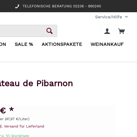
TELEFONISCHE BERATUNG 02236 - 890240
Service/Hilfe
ION
SALE %
AKTIONSPAKETE
WEINANKAUF
teau de Pibarnon
 € *
ter (47,97 €/Liter)
gl. Versand für Lieferland
ca. 10 Werktage