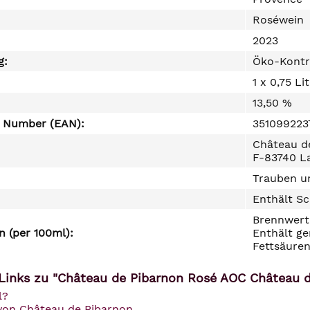
Roséwein
2023
g:
Öko-Kontr
1 x 0,75 Li
13,50 %
e Number (EAN):
351099223
Château de
F-83740 L
Trauben un
Enthält Sc
Brennwert 
 (per 100ml):
Enthält ge
Fettsäuren
Links zu "Château de Pibarnon Rosé AOC Château 
l?
 von Château de Pibarnon