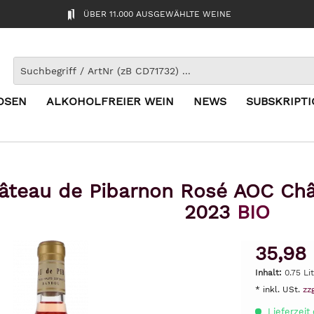
ÜBER 11.000 AUSGEWÄHLTE WEINE
OSEN
ALKOHOLFREIER WEIN
NEWS
SUBSKRIPT
âteau de Pibarnon Rosé AOC Châ
2023
BIO
35,98
Inhalt:
0.75 Li
* inkl. USt.
zz
Lieferzeit 