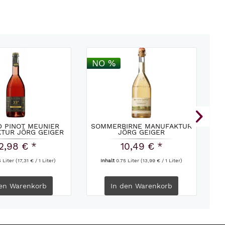
NO %
2
D PINOT MEUNIER
SOMMERBIRNE MANUFAKTUR
TUR JÖRG GEIGER
JÖRG GEIGER
2,98 € *
10,49 € *
5 Liter
(17,31 € / 1 Liter)
Inhalt
0.75 Liter
(13,99 € / 1 Liter)
en
Warenkorb
In den
Warenkorb