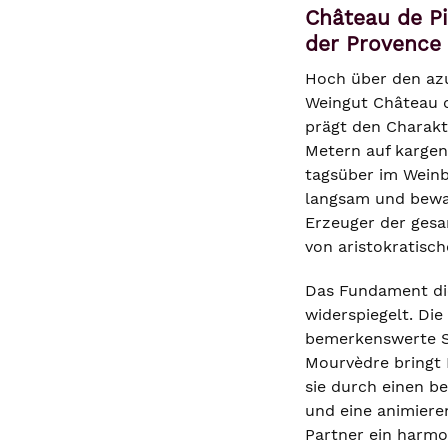
Château de Pi
der Provence
Hoch über den azu
Weingut Château d
prägt den Charakt
Metern auf kargen
tagsüber im Weinb
langsam und bewah
Erzeuger der gesa
von aristokratisch
Das Fundament die
widerspiegelt. Die
bemerkenswerte St
Mourvèdre bringt N
sie durch einen b
und eine animiere
Partner ein harmo