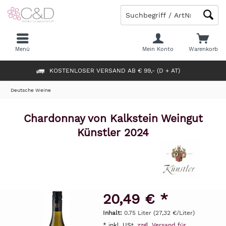
Menü
Mein Konto
Warenkorb
KOSTENLOSER VERSAND AB € 99,- (D + AT)
Deutsche Weine
Chardonnay von Kalkstein Weingut
Künstler 2024
20,49 € *
Inhalt:
0.75 Liter (27,32 €/Liter)
* inkl. USt.
zzgl. Versand für