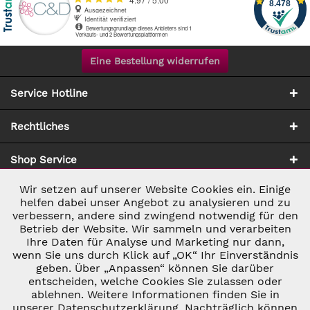
Eine Bestellung widerrufen
Service Hotline
Rechtliches
Shop Service
Wir setzen auf unserer Website Cookies ein. Einige
Aktiv
Notwendig
Zahlung & Versand
helfen dabei unser Angebot zu analysieren und zu
verbessern, andere sind zwingend notwendig für den
Betrieb der Website. Wir sammeln und verarbeiten
Inaktiv
Marketing
Ihre Daten für Analyse und Marketing nur dann,
wenn Sie uns durch Klick auf „OK“ Ihr Einverständnis
geben. Über „Anpassen“ können Sie darüber
Inaktiv
Tracking
entscheiden, welche Cookies Sie zulassen oder
ablehnen. Weitere Informationen finden Sie in
* ALLE PREISE INKL. GESETZL. UMSATZSTEUER ZZGL.
VERSANDKOSTEN
UND GGF. NACHNAHMEGEBÜHREN, WENN NICHT
unserer Datenschutzerklärung. Nachträglich können