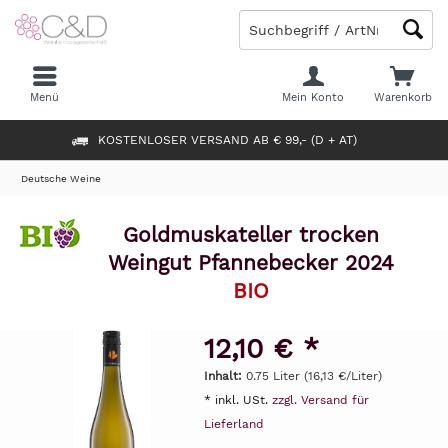
Menü
Mein Konto
Warenkorb
KOSTENLOSER VERSAND AB € 99,- (D + AT)
Deutsche Weine
Goldmuskateller trocken
Weingut Pfannebecker 2024
BIO
12,10 € *
Inhalt:
0.75 Liter (16,13 €/Liter)
* inkl. USt.
zzgl. Versand für
Lieferland