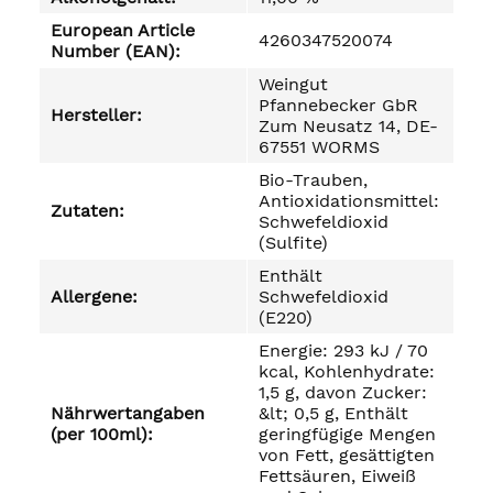
European Article
4260347520074
Number (EAN):
Weingut
Pfannebecker GbR
Hersteller:
Zum Neusatz 14, DE-
67551 WORMS
Bio-Trauben,
Antioxidationsmittel:
Zutaten:
Schwefeldioxid
(Sulfite)
Enthält
Allergene:
Schwefeldioxid
(E220)
Energie: 293 kJ / 70
kcal, Kohlenhydrate:
1,5 g, davon Zucker:
Nährwertangaben
&lt; 0,5 g, Enthält
(per 100ml):
geringfügige Mengen
von Fett, gesättigten
Fettsäuren, Eiweiß