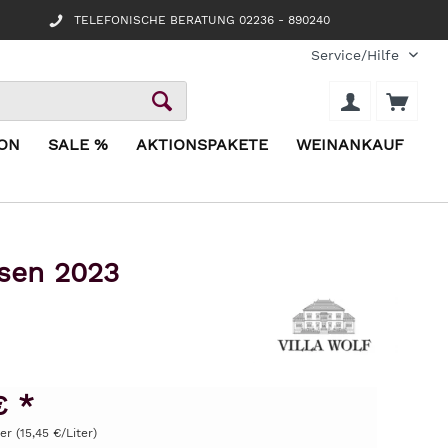
TELEFONISCHE BERATUNG 02236 - 890240
Service/Hilfe
ION
SALE %
AKTIONSPAKETE
WEINANKAUF
osen 2023
€ *
ter (15,45 €/Liter)