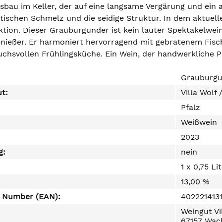
bau im Keller, der auf eine langsame Vergärung und ein
tischen Schmelz und die seidige Struktur. In dem aktuelle
ktion. Dieser Grauburgunder ist kein lauter Spektakelwein,
nießer. Er harmoniert hervorragend mit gebratenem Fisch,
uchsvollen Frühlingsküche. Ein Wein, der handwerkliche Pr
Grauburgu
ut:
Villa Wolf
Pfalz
Weißwein
2023
g:
nein
1 x 0,75 Li
13,00 %
e Number (EAN):
402221413
Weingut Vi
67157 Wac