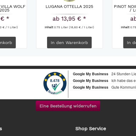
VILLA WOLF
LUGANA OTTELLA 2025
PINOT NOI
2025
/ 
 € *
ab 13,95 € *
ab
3 € / 1 Liter)
Inhalt
0.75 Liter
(18,60 € / 1 Liter)
Inhalt
0.7
nkorb
In den
Warenkorb
In d
Eine Bestellung widerrufen
s
Shop Service