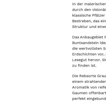
In der malerischen
durch den visionä
klassische Pfälze
Bestreben, das ein
Struktur und einer
Das Anbaugebiet P
Buntsandstein ide
die wertvollsten S
Erdschichten vor, 
Lesegut hervor. Si
zu finden ist.
Die Rebsorte Graub
einem strahlenden
Aromatik von reif
Gaumen offenbart s
perfekt eingebund