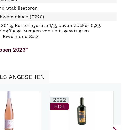
d Stabilisatoren
hwefeldioxid (E220)
301kj, Kohlenhydrate 1,1g, davon Zucker 0,3g.
ringfügige Mengen von Fett, gesättigten
, Eiweiß und Salz.
oosen 2023"
LLS ANGESEHEN
2022
2
HOT