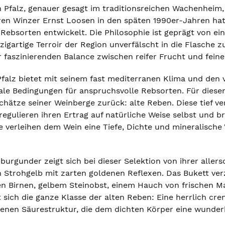
 Pfalz, genauer gesagt im traditionsreichen Wachenheim, 
ren Winzer Ernst Loosen in den späten 1990er-Jahren hat
r Rebsorten entwickelt. Die Philosophie ist geprägt von e
zigartige Terroir der Region unverfälscht in die Flasche z
 faszinierenden Balance zwischen reifer Frucht und feiner
falz bietet mit seinem fast mediterranen Klima und den 
ale Bedingungen für anspruchsvolle Rebsorten. Für diese
chätze seiner Weinberge zurück: alte Reben. Diese tief v
regulieren ihren Ertrag auf natürliche Weise selbst und b
e verleihen dem Wein eine Tiefe, Dichte und mineralische V
urgunder zeigt sich bei dieser Selektion von ihrer allers
 Strohgelb mit zarten goldenen Reflexen. Das Bukett ver
en Birnen, gelbem Steinobst, einem Hauch von frischen M
ich die ganze Klasse der alten Reben: Eine herrlich crem
enen Säurestruktur, die dem dichten Körper eine wunderbar