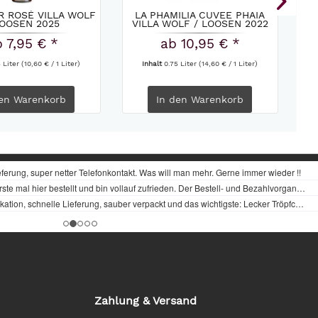
R ROSÉ VILLA WOLF
LA PHAMILIA CUVEE PHAIA
R
LOOSEN 2025
VILLA WOLF / LOOSEN 2022
H
 7,95 € *
ab 10,95 € *
5 Liter
(10,60 € / 1 Liter)
Inhalt
0.75 Liter
(14,60 € / 1 Liter)
en
Warenkorb
In den
Warenkorb
Zahlung & Versand