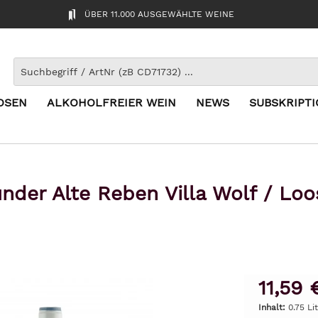
ÜBER 11.000 AUSGEWÄHLTE WEINE
OSEN
ALKOHOLFREIER WEIN
NEWS
SUBSKRIPT
nder Alte Reben Villa Wolf / Lo
11,59 
Inhalt:
0.75 Li