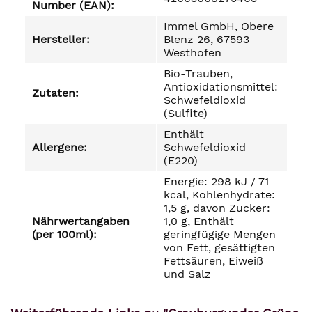
Number (EAN):
Immel GmbH, Obere
Hersteller:
Blenz 26, 67593
Westhofen
Bio-Trauben,
Antioxidationsmittel:
Zutaten:
Schwefeldioxid
(Sulfite)
Enthält
Allergene:
Schwefeldioxid
(E220)
Energie: 298 kJ / 71
kcal, Kohlenhydrate:
1,5 g, davon Zucker:
Nährwertangaben
1,0 g, Enthält
(per 100ml):
geringfügige Mengen
von Fett, gesättigten
Fettsäuren, Eiweiß
und Salz