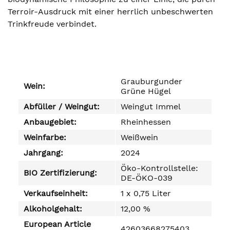
Terroir-Ausdruck mit einer herrlich unbeschwerten
Trinkfreude verbindet.
Grauburgunder
Wein:
Grüne Hügel
Abfüller / Weingut:
Weingut Immel
Anbaugebiet:
Rheinhessen
Weinfarbe:
Weißwein
Jahrgang:
2024
Öko-Kontrollstelle:
BIO Zertifizierung:
DE-ÖKO-039
Verkaufseinheit:
1 x 0,75 Liter
Alkoholgehalt:
12,00 %
European Article
42603668275403