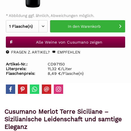
* Abbildung ggf. ähnlich, Abweichungen möglich.
In den
Warenkorb
Alle Weine von Cusumano zeigen
FRAGEN Z. ARTIKEL?
EMPFEHLEN
Artikel-Nr.:
CD97150
Literpreis:
11,32 €/Liter
Flaschenpreis:
8,49 €/Flasche(n)
Cusumano Merlot Terre Siciliane –
Sizilianische Leidenschaft und samtige
Eleganz