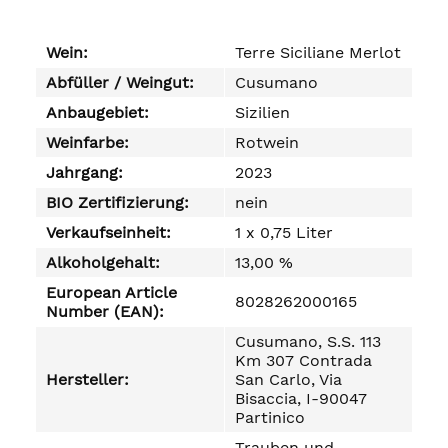
Wein:
Terre Siciliane Merlot
Abfüller / Weingut:
Cusumano
Anbaugebiet:
Sizilien
Weinfarbe:
Rotwein
Jahrgang:
2023
BIO Zertifizierung:
nein
Verkaufseinheit:
1 x 0,75 Liter
Alkoholgehalt:
13,00 %
European Article
8028262000165
Number (EAN):
Cusumano, S.S. 113
Km 307 Contrada
Hersteller:
San Carlo, Via
Bisaccia, I-90047
Partinico
Trauben und