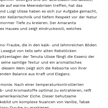
nde auf warme Meeresbrisen treffen, hat das
und Luigi Ulisse haben es sich zur Aufgabe gemacht,
ter Kellertechnik und tiefem Respekt vor der Natur
 enormer Tiefe zu kreieren. Der Amaranta
des Hauses und zeigt eindrucksvoll, welches
no-Traube, die in den kalk- und lehmreichen Böden
e Lesegut von teils sehr alten Rebstöcken
tzenlagen der Tenuta Ulisse fängt die Essenz der
, seine samtige Textur und ein aromatisches
 diesem Wein zeigt sich die Rebsorte von ihrer
erenden Balance aus Kraft und Eleganz.
rmonie. Nach einer temperaturkontrollierten
- und Aromastoffe optimal zu extrahieren, reift
 amerikanischer Eiche. Dieser behutsame
cksbild um komplexe Nuancen von Vanille, Tabak
ciano-Traube zu maskieren.