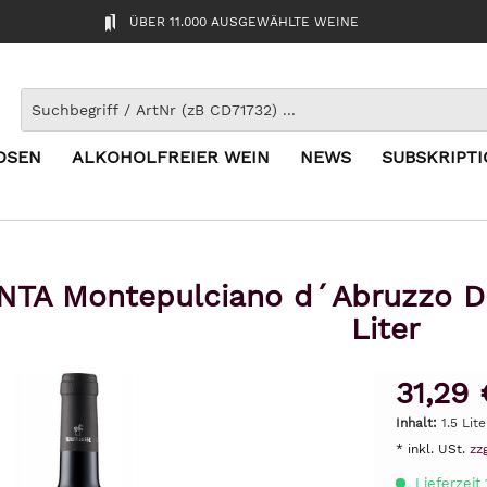
ÜBER 11.000 AUSGEWÄHLTE WEINE
OSEN
ALKOHOLFREIER WEIN
NEWS
SUBSKRIPT
TA Montepulciano d´Abruzzo DOP
Liter
31,29 
Inhalt:
1.5 Lit
* inkl. USt.
zz
Lieferzeit