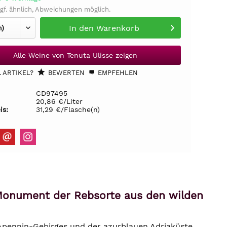
gf. ähnlich, Abweichungen möglich.
In den
Warenkorb
Alle Weine von Tenuta Ulisse zeigen
 ARTIKEL?
BEWERTEN
EMPFEHLEN
CD97495
20,86 €/Liter
is:
31,29 €/Flasche(n)
Monument der Rebsorte aus den wilden
 Apennin-Gebirges und der azurblauen Adriaküste,