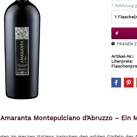
* Abbildung g
FRAGEN Z.
Artikel-Nr.:
Literpreis:
Flaschenpre
e Amaranta Montepulciano d’Abruzzo – Ein 
egen im Herzen Italiens zwischen den wilden Gipfeln des