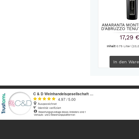
AMARANTA MONT
D'ABRUZZO TENUT
17,29 
Inhalt
0.75 Liter
(23,0
In den
Ware