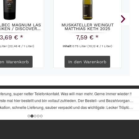
ALBEC MAGNUM LAS
MUSKATELLER WEINGUT
RO
IKEN / DISCOVER...
MATTHIAS KETH 2025
3,69 € *
7,59 € *
 Liter
(22,46 € / 1 Liter)
Inhalt
0.75 Liter
(10,12 € / 1 Liter)
en
Warenkorb
In den
Warenkorb