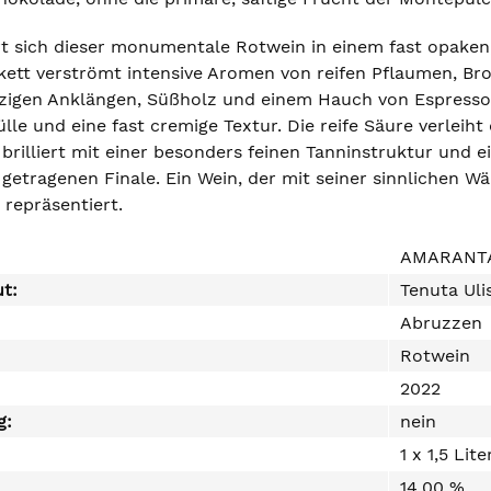
rt sich dieser monumentale Rotwein in einem fast opaken, 
tt verströmt intensive Aromen von reifen Pflaumen, Br
rzigen Anklängen, Süßholz und einem Hauch von Espresso
le und eine fast cremige Textur. Die reife Säure verleih
 brilliert mit einer besonders feinen Tanninstruktur und
getragenen Finale. Ein Wein, der mit seiner sinnlichen W
 repräsentiert.
AMARANTA
ut:
Tenuta Uli
Abruzzen
Rotwein
2022
g:
nein
1 x 1,5 Lite
14,00 %