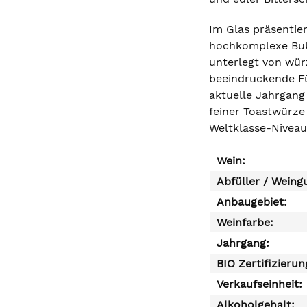
Im Glas präsentie
hochkomplexe Buke
unterlegt von wü
beeindruckende Fül
aktuelle Jahrgang
feiner Toastwürze 
Weltklasse-Niveau
Wein:
Abfüller / Weing
Anbaugebiet:
Weinfarbe:
Jahrgang:
BIO Zertifizierun
Verkaufseinheit:
Alkoholgehalt: