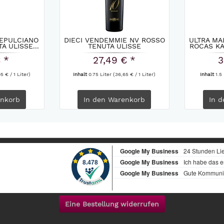
EPULCIANO
DIECI VENDEMMIE NV ROSSO
ULTRA M
A ULISSE...
TENUTA ULISSE
ROCAS KA
€ *
27,49 € *
3
5 € / 1 Liter)
Inhalt
0.75 Liter
(36,65 € / 1 Liter)
Inhalt
1.5
nkorb
In den
Warenkorb
In d
Eine Bestellung widerrufen