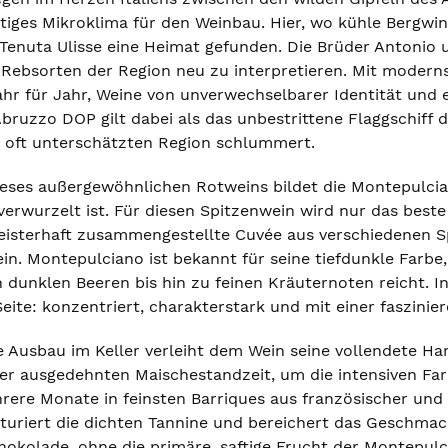
artiges Mikroklima für den Weinbau. Hier, wo kühle Bergwi
 Tenuta Ulisse eine Heimat gefunden. Die Brüder Antonio 
Rebsorten der Region neu zu interpretieren. Mit moderns
Jahr für Jahr, Weine von unverwechselbarer Identität und
bruzzo DOP gilt dabei als das unbestrittene Flaggschiff 
er oft unterschätzten Region schlummert.
ses außergewöhnlichen Rotweins bildet die Montepulcia
verwurzelt ist. Für diesen Spitzenwein wird nur das best
isterhaft zusammengestellte Cuvée aus verschiedenen Spi
in. Montepulciano ist bekannt für seine tiefdunkle Farbe
dunklen Beeren bis hin zu feinen Kräuternoten reicht. In
eite: konzentriert, charakterstark und mit einer faszini
 Ausbau im Keller verleiht dem Wein seine vollendete Ha
er ausgedehnten Maischestandzeit, um die intensiven Farb
rere Monate in feinsten Barriques aus französischer und
turiert die dichten Tannine und bereichert das Geschma
chokolade, ohne die primäre, saftige Frucht der Montepul