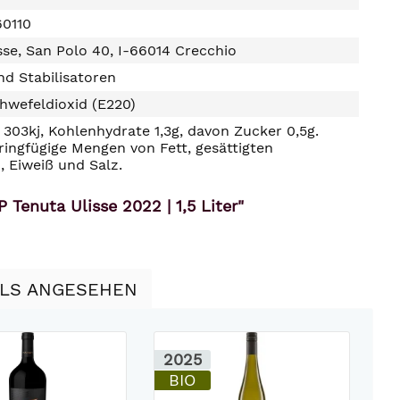
0110
sse, San Polo 40, I-66014 Crecchio
d Stabilisatoren
hwefeldioxid (E220)
303kj, Kohlenhydrate 1,3g, davon Zucker 0,5g.
ringfügige Mengen von Fett, gesättigten
, Eiweiß und Salz.
enuta Ulisse 2022 | 1,5 Liter"
LLS ANGESEHEN
2025
2
BIO