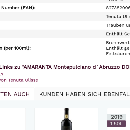
e Number (EAN):
827382996
Tenuta Uli
Trauben un
Enthält Sc
Brennwert 
 (per 100ml):
Enthält ge
Fettsäuren
Links zu "AMARANTA Montepulciano d´Abruzzo DOP T
l?
von Tenuta Ulisse
TEN AUCH
KUNDEN HABEN SICH EBENFA
2019
1.50L