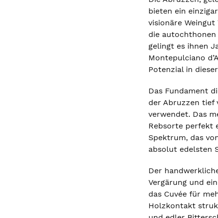
bieten ein einzig
visionäre Weingut
die autochthonen 
gelingt es ihnen 
Montepulciano d’A
Potenzial in dies
Das Fundament die
der Abruzzen tief 
verwendet. Das me
Rebsorte perfekt e
Spektrum, das von 
absolut edelsten S
Der handwerkliche
Vergärung und ein
das Cuvée für meh
Holzkontakt struk
und edler Bitters