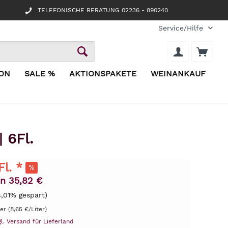
TELEFONISCHE BERATUNG 02236 - 890240
Service/Hilfe
ION
SALE %
AKTIONSPAKETE
WEINANKAUF
 6Fl.
Fl. *
n 35,82 €
8,01% gespart)
ter (8,65 €/Liter)
gl. Versand für Lieferland