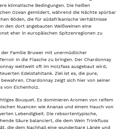
dere klimatische Bedingungen. Die heißen
chen Ozean gemildert, während die Nächte spürbar
chen Böden, die für südafrikanische Verhältnisse
ihen den dort angebauten Weißweinen eine
sonst eher in europäischen Spitzenregionen zu
 der Familie Bruwer mit unermüdlicher
 Terroir in die Flasche zu bringen. Der Chardonnay
onnay weltweit oft im Holzfass ausgebaut wird,
erten Edelstahltank. Ziel ist es, die pure,
 bewahren. Chardonnay zeigt sich hier von seiner
s von Eichenholz.
ichtiges Bouquet. Es dominieren Aromen von reifem
 tropischen Nuancen wie Ananas und einem Hauch von
erten Lebendigkeit. Die rebsortentypische,
chende Säure balanciert, die dem Wein Trinkfluss
alität, die dem Nachhall eine wunderbare Länge und