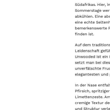
Südafrikas. Hier,
Sommerstage werd
abkühlen. Eine abs
eine echte Selten
bemerkenswerte Pr
finden ist.
Auf dem tradition
Leidenschaft gefüh
Unwooded ist ein 
setzt man bei die
unverfälschte Fru
elegantesten und 
In der Nase entfa
Pfirsich, spritzi
Limettenzeste. Am
cremige Textur des
und Struktur verle