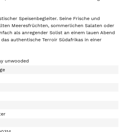
tischer Speisenbegleiter. Seine Frische und
illten Meeresfrüchten, sommerlichen Salaten oder
infach als anregender Solist an einem lauen Abend
e das authentische Terroir Südafrikas in einer
ay unwooded
ge
ter
00314