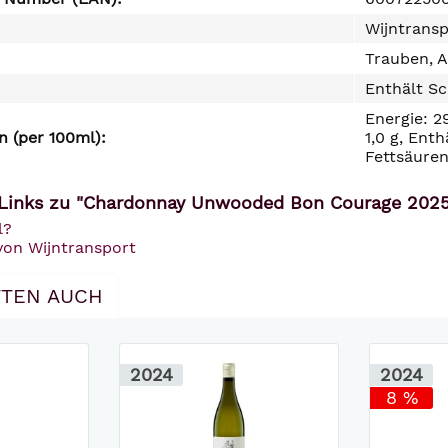
Wijntransp
Trauben, A
Enthält Sc
Energie: 2
 (per 100ml):
1,0 g, Ent
Fettsäuren
Links zu "Chardonnay Unwooded Bon Courage 2025 |
l?
von Wijntransport
TEN AUCH
2024
2024
8 %