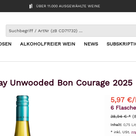
ÜBER 11.000 AUSGEWÄHLTE WEINE
OSEN
ALKOHOLFREIER WEIN
NEWS
SUBSKRIPT
y Unwooded Bon Courage 2025 |
5,97 €/
6 Flasche
38,94 € *
(
Inhalt:
0,75 Li
* inkl. USt.
zz