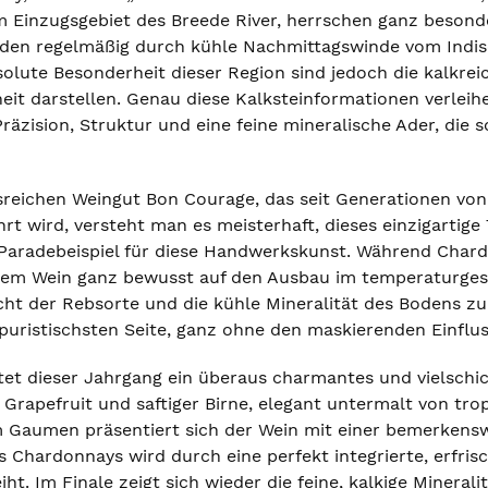
 im Einzugsgebiet des Breede River, herrschen ganz beson
en regelmäßig durch kühle Nachmittagswinde vom Indis
olute Besonderheit dieser Region sind jedoch die kalkrei
heit darstellen. Genau diese Kalksteinformationen verle
äzision, Struktur und eine feine mineralische Ader, die 
sreichen Weingut Bon Courage, das seit Generationen von
rt wird, versteht man es meisterhaft, dieses einzigartige
Paradebeispiel für diese Handwerkskunst. Während Chard
sem Wein ganz bewusst auf den Ausbau im temperaturgesteu
cht der Rebsorte und die kühle Mineralität des Bodens zu
puristischsten Seite, ganz ohne den maskierenden Einflus
ltet dieser Jahrgang ein überaus charmantes und vielsch
ger Grapefruit und saftiger Birne, elegant untermalt von
 Gaumen präsentiert sich der Wein mit einer bemerkensw
 Chardonnays wird durch eine perfekt integrierte, erfris
iht. Im Finale zeigt sich wieder die feine, kalkige Miner