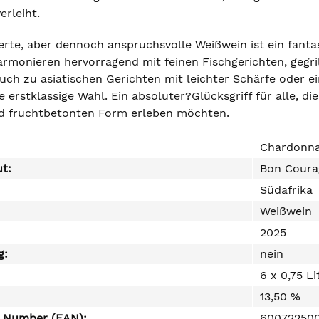
erleiht.
erte, aber dennoch anspruchsvolle Weißwein ist ein fantas
armonieren hervorragend mit feinen Fischgerichten, gegr
Auch zu asiatischen Gerichten mit leichter Schärfe oder e
ne erstklassige Wahl. Ein absoluter?Glücksgriff für alle, di
nd fruchtbetonten Form erleben möchten.
Chardonn
ut:
Bon Coura
Südafrika
Weißwein
2025
g:
nein
6 x 0,75 Li
13,50 %
e Number (EAN):
60072250