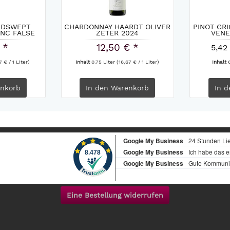
NDSWEPT
CHARDONNAY HAARDT OLIVER
PINOT GRI
NC FALSE
ZETER 2024
VENE
 *
12,50 € *
5,42
7 € / 1 Liter)
Inhalt
0.75 Liter
(16,67 € / 1 Liter)
Inhalt
nkorb
In den
Warenkorb
In d
Eine Bestellung widerrufen