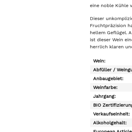
eine noble Kühle v
Dieser unkomplizi
Fruchtpräzision h
hellem Geflügel. 
ist dieser Wein ei
herrlich klaren u
Wein:
Abfüller / Weing
Anbaugebiet:
Weinfarbe:
Jahrgang:
BIO Zertifizierun
Verkaufseinheit:
Alkoholgehalt:
European Articl