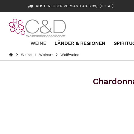
KOSTENLOSER VERSAND AB € 99,- (D + AT)
WEINE
LÄNDER & REGIONEN
SPIRITU
Weine
Weinart
Weißweine
Chardonna