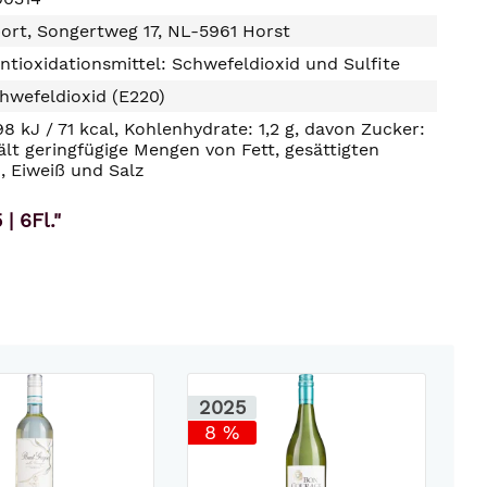
ort, Songertweg 17, NL-5961 Horst
ntioxidationsmittel: Schwefeldioxid und Sulfite
hwefeldioxid (E220)
98 kJ / 71 kcal, Kohlenhydrate: 1,2 g, davon Zucker:
hält geringfügige Mengen von Fett, gesättigten
, Eiweiß und Salz
 6Fl."
2025
2
8 %