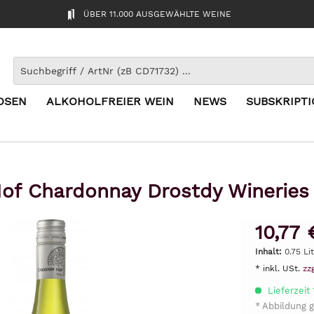
ÜBER 11.000 AUSGEWÄHLTE WEINE
OSEN
ALKOHOLFREIER WEIN
NEWS
SUBSKRIPT
of Chardonnay Drostdy Wineries
10,77 
Inhalt:
0.75 Li
* inkl. USt.
zz
Lieferzeit
* Abbildung g