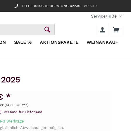
TELEFONISCHE BERATUNG 02236 - 890240
Service/Hilfe
ION
SALE %
AKTIONSPAKETE
WEINANKAUF
 2025
€ *
ter (14,36 €/Liter)
gl. Versand für Lieferland
 1-3 Werktage
gf. ähnlich, Abweichungen möglich.