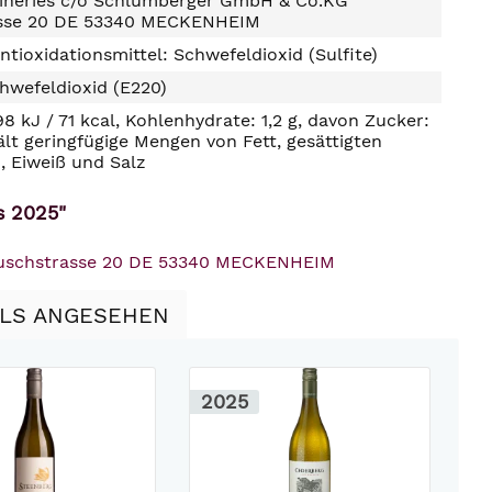
ineries c/o Schlumberger GmbH & Co.KG
sse 20 DE 53340 MECKENHEIM
ntioxidationsmittel: Schwefeldioxid (Sulfite)
hwefeldioxid (E220)
98 kJ / 71 kcal, Kohlenhydrate: 1,2 g, davon Zucker:
hält geringfügige Mengen von Fett, gesättigten
, Eiweiß und Salz
s 2025"
 Buschstrasse 20 DE 53340 MECKENHEIM
LLS ANGESEHEN
2025
2