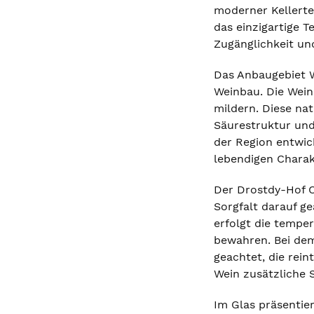
moderner Kellerte
das einzigartige T
Zugänglichkeit und
Das Anbaugebiet W
Weinbau. Die Wein
mildern. Diese na
Säurestruktur und
der Region entwic
lebendigen Charakt
Der Drostdy-Hof C
Sorgfalt darauf g
erfolgt die temper
bewahren. Bei dem
geachtet, die rei
Wein zusätzliche 
Im Glas präsentie