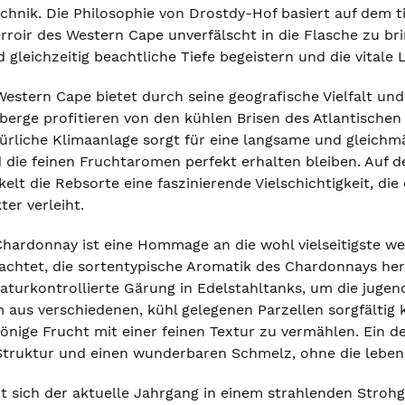
chnik. Die Philosophie von Drostdy-Hof basiert auf dem 
erroir des Western Cape unverfälscht in die Flasche zu br
 gleichzeitig beachtliche Tiefe begeistern und die vitale
estern Cape bietet durch seine geografische Vielfalt un
berge profitieren von den kühlen Brisen des Atlantische
türliche Klimaanlage sorgt für eine langsame und gleichm
 die feinen Fruchtaromen perfekt erhalten bleiben. Auf 
kelt die Rebsorte eine faszinierende Vielschichtigkeit, d
er verleiht.
hardonnay ist eine Hommage an die wohl vielseitigste wei
eachtet, die sortentypische Aromatik des Chardonnays h
aturkontrollierte Gärung in Edelstahltanks, um die jugen
 aus verschiedenen, kühl gelegenen Parzellen sorgfältig
ntönige Frucht mit einer feinen Textur zu vermählen. Ein
Struktur und einen wunderbaren Schmelz, ohne die lebend
rt sich der aktuelle Jahrgang in einem strahlenden Stroh