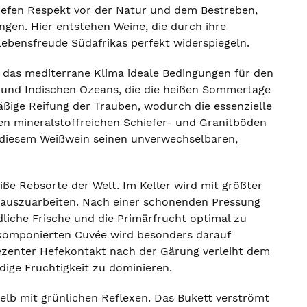
tiefen Respekt vor der Natur und dem Bestreben,
ingen. Hier entstehen Weine, die durch ihre
 Lebensfreude Südafrikas perfekt widerspiegeln.
d das mediterrane Klima ideale Bedingungen für den
n und Indischen Ozeans, die die heißen Sommertage
äßige Reifung der Trauben, wodurch die essenzielle
den mineralstoffreichen Schiefer- und Granitböden
ie diesem Weißwein seinen unverwechselbaren,
ße Rebsorte der Welt. Im Keller wird mit größter
erauszuarbeiten. Nach einer schonenden Pressung
dliche Frische und die Primärfrucht optimal zu
 komponierten Cuvée wird besonders darauf
 dezenter Hefekontakt nach der Gärung verleiht dem
ige Fruchtigkeit zu dominieren.
gelb mit grünlichen Reflexen. Das Bukett verströmt