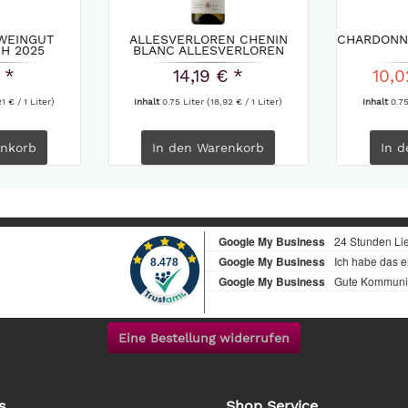
WEINGUT
ALLESVERLOREN CHENIN
CHARDONN
H 2025
BLANC ALLESVERLOREN
WINE...
 *
14,19 € *
10,0
1 € / 1 Liter)
Inhalt
0.75 Liter
(18,92 € / 1 Liter)
Inhalt
0.7
nkorb
In den
Warenkorb
In d
Eine Bestellung widerrufen
s
Shop Service