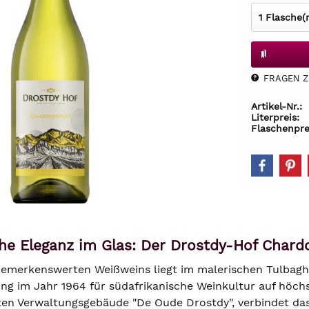
FRAGEN Z.
Artikel-Nr.:
Literpreis:
Flaschenpre
che Eleganz im Glas: Der Drostdy-Hof Char
bemerkenswerten Weißweins liegt im malerischen Tulbagh-
ung im Jahr 1964 für südafrikanische Weinkultur auf höc
n Verwaltungsgebäude "De Oude Drostdy", verbindet das 