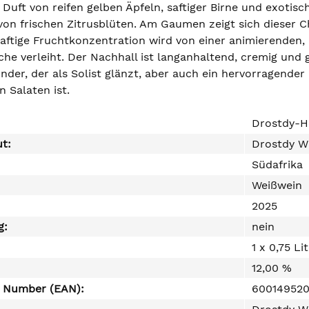
 Duft von reifen gelben Äpfeln, saftiger Birne und exoti
von frischen Zitrusblüten. Am Gaumen zeigt sich diese
aftige Fruchtkonzentration wird von einer animierenden, 
sche verleiht. Der Nachhall ist langanhaltend, cremig und 
der, der als Solist glänzt, aber auch ein hervorragender 
 Salaten ist.
Drostdy-H
ut:
Drostdy W
Südafrika
Weißwein
2025
g:
nein
1 x 0,75 Li
12,00 %
e Number (EAN):
60014952