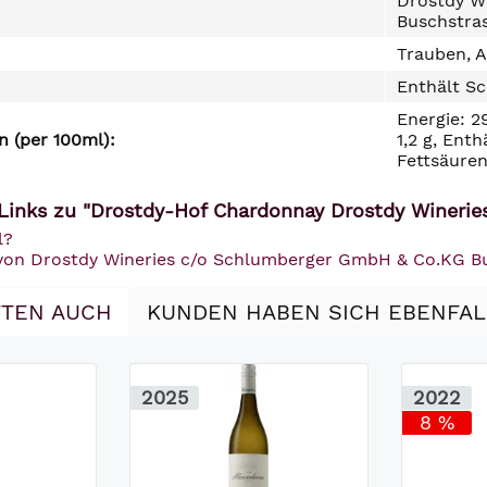
Drostdy W
Buschstra
Trauben, A
Enthält Sc
Energie: 2
 (per 100ml):
1,2 g, Ent
Fettsäuren
Links zu "Drostdy-Hof Chardonnay Drostdy Winerie
l?
l von Drostdy Wineries c/o Schlumberger GmbH & Co.KG
TEN AUCH
KUNDEN HABEN SICH EBENFA
2025
2022
8 %