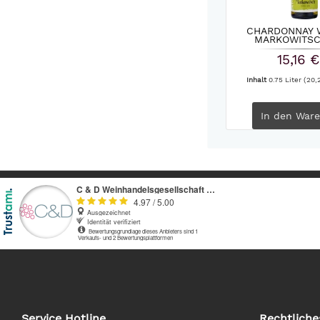
CHARDONNAY 
MARKOWITSC
15,16 €
Inhalt
0.75 Liter
(20,2
In den
Ware
Service Hotline
Rechtliche