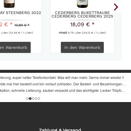
AY STEENBERG 2022
CEDERBERG BUKETTRAUBE
CEDERBERG CEDERBERG 2025
B
2 € *
18,09 € *
10,89 € *
5 Liter
(13,36 € / 1 Liter)
Inhalt
0.75 Liter
(24,12 € / 1 Liter)
en
Warenkorb
In den
Warenkorb
Zahlung & Versand