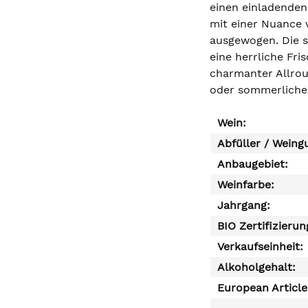
einen einladenden
mit einer Nuance 
ausgewogen. Die s
eine herrliche Fri
charmanter Allroun
oder sommerlichen
Wein:
Abfüller / Weing
Anbaugebiet:
Weinfarbe:
Jahrgang:
BIO Zertifizierun
Verkaufseinheit:
Alkoholgehalt:
European Articl