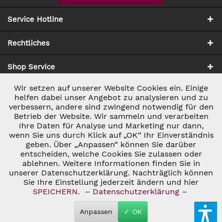
Service Hotline
Rechtliches
Shop Service
Wir setzen auf unserer Website Cookies ein. Einige
Aktiv
Notwendig
Zahlung & Versand
helfen dabei unser Angebot zu analysieren und zu
verbessern, andere sind zwingend notwendig für den
Betrieb der Website. Wir sammeln und verarbeiten
Inaktiv
Marketing
Ihre Daten für Analyse und Marketing nur dann,
wenn Sie uns durch Klick auf „OK“ Ihr Einverständnis
geben. Über „Anpassen“ können Sie darüber
Inaktiv
Tracking
entscheiden, welche Cookies Sie zulassen oder
ablehnen. Weitere Informationen finden Sie in
* ALLE PREISE INKL. GESETZL. UMSATZSTEUER ZZGL.
VERSANDKOSTEN
UND GGF. NACHNAHMEGEBÜHREN, WENN NICHT
unserer Datenschutzerklärung. Nachträglich können
Inaktiv
Personalisierung
ANDERS BESCHRIEBEN
Sie Ihre Einstellung jederzeit ändern und hier
© 2026 C&D WEINHANDEL - ALL RIGHTS RESERVED. THEME BY
SPEICHERN.
– Datenschutzerklärung –
THEMEWARE®
Inaktiv
Service
Anpassen
✓ OK