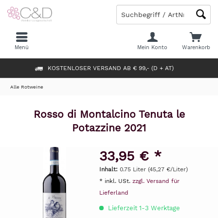
Menü
Mein Konto
Warenkorb
KOSTENLOSER VERSAND AB € 99,- (D + AT)
Alle Rotweine
Rosso di Montalcino Tenuta le
Potazzine 2021
33,95 € *
Inhalt:
0.75 Liter (45,27 €/Liter)
* inkl. USt.
zzgl. Versand für
Lieferland
Lieferzeit 1-3 Werktage