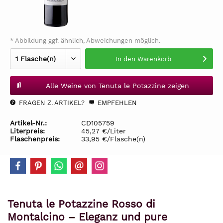
* Abbildung ggf. ähnlich, Abweichungen möglich.
In den
Warenkorb
Alle Weine von Tenuta le Potazzine zeigen
FRAGEN Z. ARTIKEL?
EMPFEHLEN
Artikel-Nr.:
CD105759
Literpreis:
45,27 €/Liter
Flaschenpreis:
33,95 €/Flasche(n)
Tenuta le Potazzine Rosso di
Montalcino – Eleganz und pure