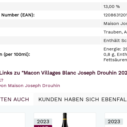
13,00 %
e Number (EAN):
120863120
Maison Jos
Trauben, A
Enthält Sc
Energie: 2
 (per 100ml):
0,8 g, Ent
Fettsäuren
Links zu "Macon Villages Blanc Joseph Drouhin 202
l?
 von Maison Joseph Drouhin
TEN AUCH
KUNDEN HABEN SICH EBENFA
2023
2023