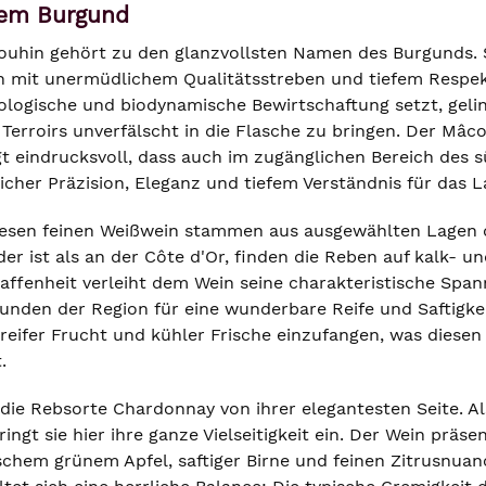
em Burgund
uhin gehört zu den glanzvollsten Namen des Burgunds. Se
on mit unermüdlichem Qualitätsstreben und tiefem Respekt 
ologische und biodynamische Bewirtschaftung setzt, gelin
Terroirs unverfälscht in die Flasche zu bringen. Der Mâc
igt eindrucksvoll, dass auch im zugänglichen Bereich des
icher Präzision, Eleganz und tiefem Verständnis für das 
iesen feinen Weißwein stammen aus ausgewählten Lagen 
der ist als an der Côte d'Or, finden die Reben auf kalk- 
ffenheit verleiht dem Wein seine charakteristische Spann
den der Region für eine wunderbare Reife und Saftigkeit
reifer Frucht und kühler Frische einzufangen, was diesen
.
h die Rebsorte Chardonnay von ihrer elegantesten Seite. 
ngt sie hier ihre ganze Vielseitigkeit ein. Der Wein präs
ischem grünem Apfel, saftiger Birne und feinen Zitrusnuan