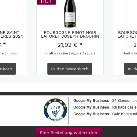
HOT
NE SAINT
BOURGOGNE PINOT NOIR
BOURGO
RÈRES 2024
LAFORET JOSEPH DROUHIN
LAFORET
2023
€ *
21,92 € *
2
1 € / 1 Liter)
Inhalt
0.75 Liter
(29,23 € / 1 Liter)
Inhalt
0.75
nkorb
In den
Warenkorb
In d
Eine Bestellung widerrufen