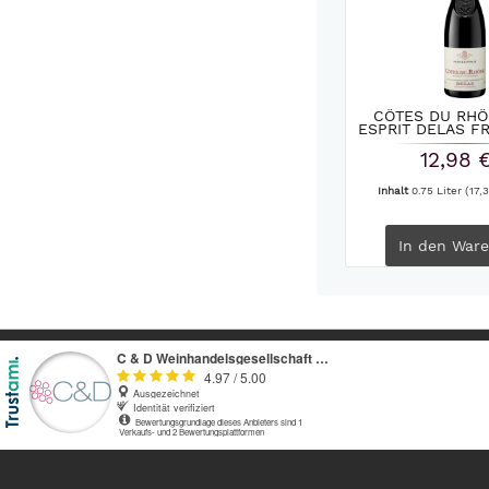
CÔTES DU RHÔ
ESPRIT DELAS F
12,98 
Inhalt
0.75 Liter
(17,3
In den
Ware