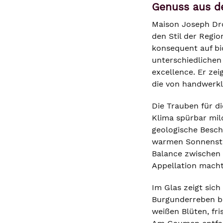
Genuss aus d
Maison Joseph Dro
den Stil der Regi
konsequent auf bi
unterschiedlichen 
excellence. Er ze
die von handwerkl
Die Trauben für d
Klima spürbar mil
geologische Bescha
warmen Sonnenstun
Balance zwischen 
Appellation macht
Im Glas zeigt sic
Burgunderreben bri
weißen Blüten, fr