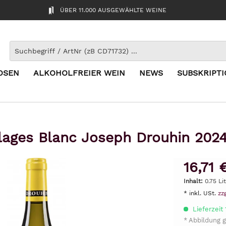
ÜBER 11.000 AUSGEWÄHLTE WEINE
OSEN
ALKOHOLFREIER WEIN
NEWS
SUBSKRIPT
lages Blanc Joseph Drouhin 202
16,71 
Inhalt:
0.75 Li
* inkl. USt.
zz
Lieferzeit
* Abbildung g