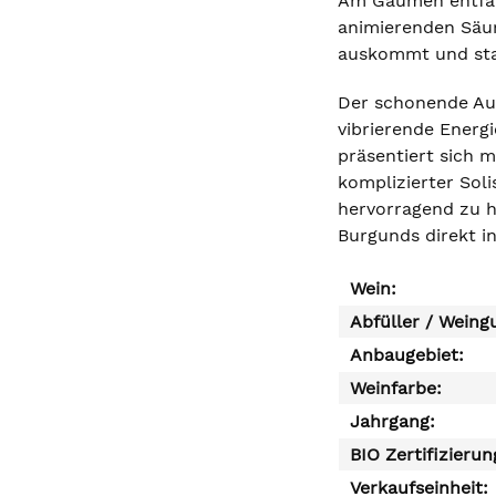
Am Gaumen entfalt
animierenden Säur
auskommt und stat
Der schonende Aus
vibrierende Energ
präsentiert sich m
komplizierter Sol
hervorragend zu h
Burgunds direkt in
Wein:
Abfüller / Weing
Anbaugebiet:
Weinfarbe:
Jahrgang:
BIO Zertifizierun
Verkaufseinheit: