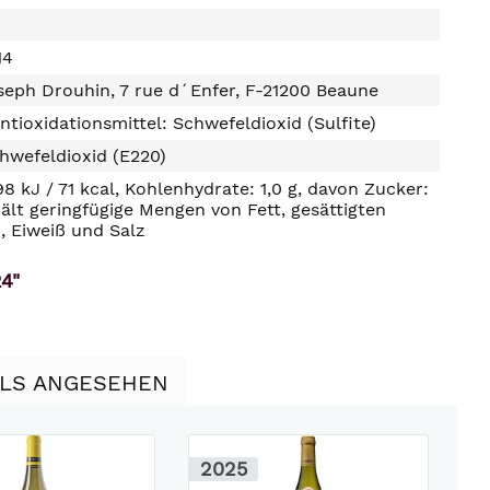
14
eph Drouhin, 7 rue d´Enfer, F-21200 Beaune
ntioxidationsmittel: Schwefeldioxid (Sulfite)
hwefeldioxid (E220)
98 kJ / 71 kcal, Kohlenhydrate: 1,0 g, davon Zucker:
hält geringfügige Mengen von Fett, gesättigten
, Eiweiß und Salz
4"
LLS ANGESEHEN
2025
2