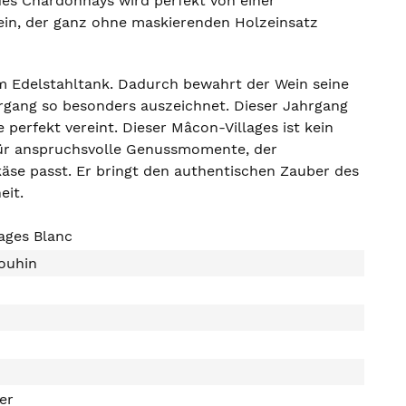
des Chardonnays wird perfekt von einer
wein, der ganz ohne maskierenden Holzeinsatz
im Edelstahltank. Dadurch bewahrt der Wein seine
ahrgang so besonders auszeichnet. Dieser Jahrgang
perfekt vereint. Dieser Mâcon-Villages ist kein
r für anspruchsvolle Genussmomente, der
äse passt. Er bringt den authentischen Zauber des
eit.
ages Blanc
ouhin
ter