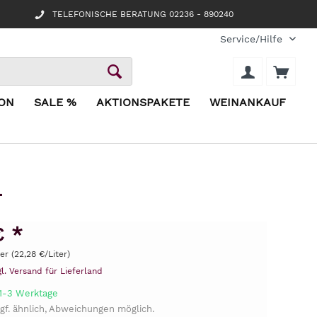
TELEFONISCHE BERATUNG 02236 - 890240
Service/Hilfe
ION
SALE %
AKTIONSPAKETE
WEINANKAUF
4
€ *
ter (22,28 €/Liter)
gl. Versand für Lieferland
 1-3 Werktage
gf. ähnlich, Abweichungen möglich.