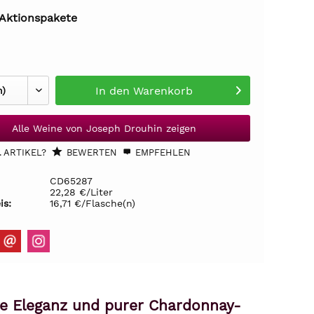
 Aktionspakete
In den
Warenkorb
Alle Weine von Joseph Drouhin zeigen
 ARTIKEL?
BEWERTEN
EMPFEHLEN
CD65287
22,28 €/Liter
is:
16,71 €/Flasche(n)
e Eleganz und purer Chardonnay-