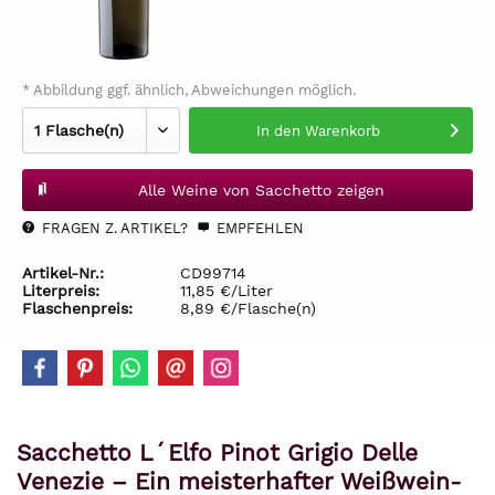
* Abbildung ggf. ähnlich, Abweichungen möglich.
In den
Warenkorb
Alle Weine von Sacchetto zeigen
FRAGEN Z. ARTIKEL?
EMPFEHLEN
Artikel-Nr.:
CD99714
Literpreis:
11,85 €/Liter
Flaschenpreis:
8,89 €/Flasche(n)
Sacchetto L´Elfo Pinot Grigio Delle
Venezie – Ein meisterhafter Weißwein-