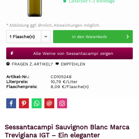
Lieferzeit 1-3 Werktage
* Abbildung ggf. ähnlich, Abweichungen möglich.
In den
Warenkorb
Alle Weine von Sessantacampi zeigen
FRAGEN Z. ARTIKEL?
EMPFEHLEN
Artikel-Nr.:
CD105248
Literpreis:
10,79 €/Liter
Flaschenpreis:
8,09 €/Flasche(n)
Sessantacampi Sauvignon Blanc Marca
Trevigiana IGT – Ein eleganter