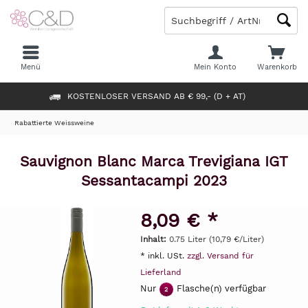
Menü
Mein Konto
Warenkorb
KOSTENLOSER VERSAND AB € 99,- (D + AT)
Rabattierte Weissweine
Sauvignon Blanc Marca Trevigiana IGT
Sessantacampi 2023
8,09 € *
Inhalt:
0.75 Liter (10,79 €/Liter)
* inkl. USt.
zzgl. Versand für
Lieferland
Nur
Flasche(n) verfügbar
2