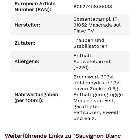
European Article
8052745860038
Number (EAN):
Sessantacampi, IT-
Hersteller:
31052 Maserada sul
Piave TV
Trauben und
Zutaten:
Stabilisatoren
Enthält
Allergene:
Schwefeldioxid
(E220)
Brennwert 303kj,
Kohlenhydrate 1,3g,
davon Zucker 0,5g.
Nährwertangaben
Enthält geringfügige
(per 100ml):
Mengen von Fett,
gesättigten
Fettsäuren, Eiweiß
und Salz.
Weiterführende Links zu "Sauvignon Blanc