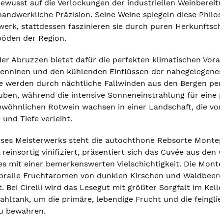
 bewusst auf die Verlockungen der industriellen Weinbere
handwerkliche Präzision. Seine Weine spiegeln diese Philos
rk, stattdessen faszinieren sie durch puren Herkunftsch
öden der Region.
er Abruzzen bietet dafür die perfekten klimatischen Vo
enninen und den kühlenden Einflüssen der nahegelegenen A
werden durch nächtliche Fallwinden aus den Bergen perfe
auben, während die intensive Sonneneinstrahlung für eine 
ewöhnlichen Rotwein wachsen in einer Landschaft, die vo
und Tiefe verleiht.
eses Meisterwerks steht die autochthone Rebsorte Montepul
reinsortig vinifiziert, präsentiert sich das Cuvée aus de
es mit einer bemerkenswerten Vielschichtigkeit. Die Monte
 pralle Fruchtaromen von dunklen Kirschen und Waldbee
. Bei Cirelli wird das Lesegut mit größter Sorgfalt im Ke
ahltank, um die primäre, lebendige Frucht und die feingl
zu bewahren.