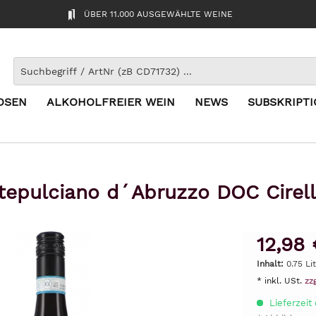
ÜBER 11.000 AUSGEWÄHLTE WEINE
OSEN
ALKOHOLFREIER WEIN
NEWS
SUBSKRIPT
epulciano d´Abruzzo DOC Cirel
12,98 
Inhalt:
0.75 Lit
* inkl. USt.
zz
Lieferzeit 