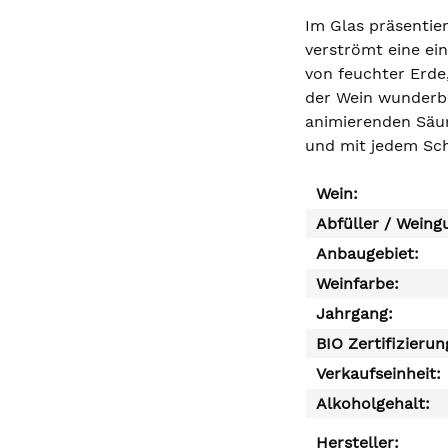
Im Glas präsentier
verströmt eine ei
von feuchter Erde
der Wein wunderbar
animierenden Säure
und mit jedem Sch
Wein:
Abfüller / Weing
Anbaugebiet:
Weinfarbe:
Jahrgang:
BIO Zertifizierun
Verkaufseinheit:
Alkoholgehalt:
Hersteller: