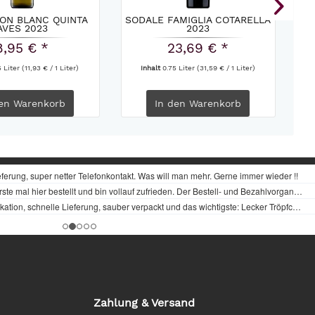
ON BLANC QUINTA
SODALE FAMIGLIA COTARELLA
LA
AVES 2023
2023
8,95 € *
23,69 € *
5 Liter
(11,93 € / 1 Liter)
Inhalt
0.75 Liter
(31,59 € / 1 Liter)
en
Warenkorb
In den
Warenkorb
Zahlung & Versand