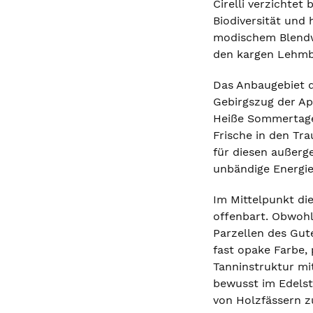
Cirelli verzichtet
Biodiversität und 
modischem Blendwe
den kargen Lehmb
Das Anbaugebiet d
Gebirgszug der Ap
Heiße Sommertage 
Frische in den Tr
für diesen außerg
unbändige Energie 
Im Mittelpunkt di
offenbart. Obwohl 
Parzellen des Gut
fast opake Farbe,
Tanninstruktur mit
bewusst im Edelst
von Holzfässern 