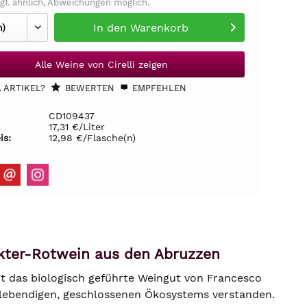
gf. ähnlich, Abweichungen möglich.
In den
Warenkorb
Alle Weine von Cirelli zeigen
 ARTIKEL?
BEWERTEN
EMPFEHLEN
CD109437
17,31 €/Liter
is:
12,98 €/Flasche(n)
akter-Rotwein aus den Abruzzen
egt das biologisch geführte Weingut von Francesco
es lebendigen, geschlossenen Ökosystems verstanden.