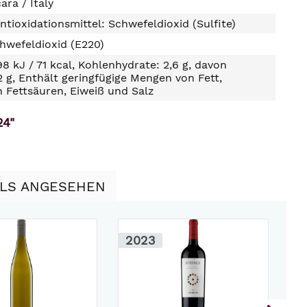
ara / Italy
ntioxidationsmittel: Schwefeldioxid (Sulfite)
hwefeldioxid (E220)
98 kJ / 71 kcal, Kohlenhydrate: 2,6 g, davon
2 g, Enthält geringfügige Mengen von Fett,
n Fettsäuren, Eiweiß und Salz
24"
LLS ANGESEHEN
2023
2