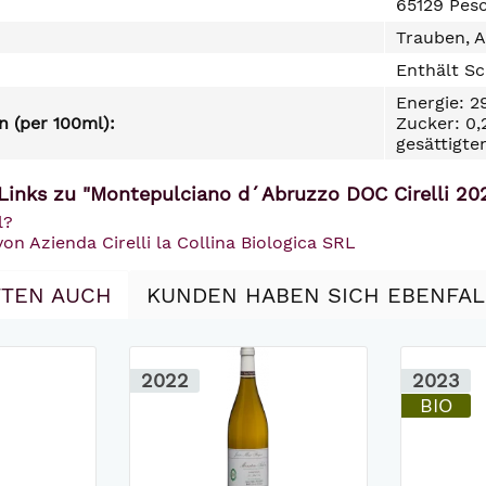
65129 Pesc
Trauben, A
Enthält Sc
Energie: 2
 (per 100ml):
Zucker: 0,
gesättigte
Links zu "Montepulciano d´Abruzzo DOC Cirelli 20
l?
von Azienda Cirelli la Collina Biologica SRL
TEN AUCH
KUNDEN HABEN SICH EBENFA
2022
2023
BIO