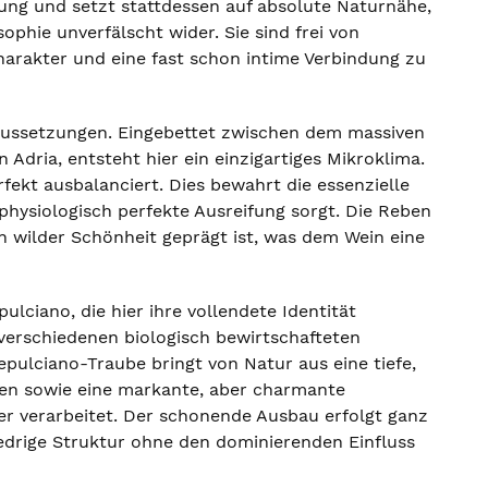
itung und setzt stattdessen auf absolute Naturnähe,
ophie unverfälscht wider. Sie sind frei von
arakter und eine fast schon intime Verbindung zu
raussetzungen. Eingebettet zwischen dem massiven
dria, entsteht hier ein einzigartiges Mikroklima.
kt ausbalanciert. Dies bewahrt die essenzielle
physiologisch perfekte Ausreifung sorgt. Die Reben
n wilder Schönheit geprägt ist, was dem Wein eine
ciano, die hier ihre vollendete Identität
n verschiedenen biologisch bewirtschafteten
pulciano-Traube bringt von Natur aus eine tiefe,
ren sowie eine markante, aber charmante
ller verarbeitet. Der schonende Ausbau erfolgt ganz
iedrige Struktur ohne den dominierenden Einfluss