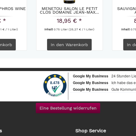
PHROS WINE
MENETOU SALON LE PETIT
SAUVIGN
CLOS DOMAINE JEAN-MAX...
€ *
18,95 € *
1 € / 1 Liter)
Inhalt
0.75 Liter
(25,27 € / 1 Liter)
Inhalt
0.7
nkorb
In den
Warenkorb
In d
Eine Bestellung widerrufen
s
Shop Service