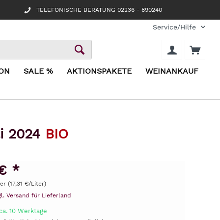
TELEFONISCHE BERATUNG 02236 - 890240
Service/Hilfe
ION
SALE %
AKTIONSPAKETE
WEINANKAUF
li 2024
BIO
€ *
er (17,31 €/Liter)
gl. Versand für Lieferland
ca. 10 Werktage