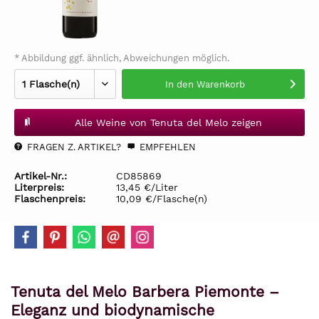
* Abbildung ggf. ähnlich, Abweichungen möglich.
In den
Warenkorb
Alle Weine von Tenuta del Melo zeigen
FRAGEN Z. ARTIKEL?
EMPFEHLEN
Artikel-Nr.:
CD85869
Literpreis:
13,45 €/Liter
Flaschenpreis:
10,09 €/Flasche(n)
Tenuta del Melo Barbera Piemonte –
Eleganz und biodynamische