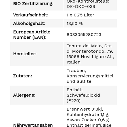
Öko-Kontrollstelle:
BIO Zertifizierung:
DE-ÖKO-039
Verkaufseinheit:
1 x 0,75 Liter
Alkoholgehalt:
13,50 %
European Article
8033055280723
Number (EAN):
Tenuta del Melo, Str.
di Monterotondo, 79,
Hersteller:
15066 Novi Ligure AL,
Italien
Trauben,
Zutaten:
Konservierungsmittel
und Sulfite
Enthält
Allergene:
Schwefeldioxid
(E220)
Brennwert 313kj,
Kohlenhydrate 1,1 g,
davon Zucker 0,6 g.
Nährwertangaben
Enthält geringfügige