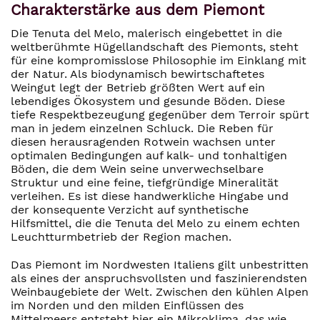
Charakterstärke aus dem Piemont
Die Tenuta del Melo, malerisch eingebettet in die
weltberühmte Hügellandschaft des Piemonts, steht
für eine kompromisslose Philosophie im Einklang mit
der Natur. Als biodynamisch bewirtschaftetes
Weingut legt der Betrieb größten Wert auf ein
lebendiges Ökosystem und gesunde Böden. Diese
tiefe Respektbezeugung gegenüber dem Terroir spürt
man in jedem einzelnen Schluck. Die Reben für
diesen herausragenden Rotwein wachsen unter
optimalen Bedingungen auf kalk- und tonhaltigen
Böden, die dem Wein seine unverwechselbare
Struktur und eine feine, tiefgründige Mineralität
verleihen. Es ist diese handwerkliche Hingabe und
der konsequente Verzicht auf synthetische
Hilfsmittel, die die Tenuta del Melo zu einem echten
Leuchtturmbetrieb der Region machen.
Das Piemont im Nordwesten Italiens gilt unbestritten
als eines der anspruchsvollsten und faszinierendsten
Weinbaugebiete der Welt. Zwischen den kühlen Alpen
im Norden und den milden Einflüssen des
Mittelmeers entsteht hier ein Mikroklima, das wie