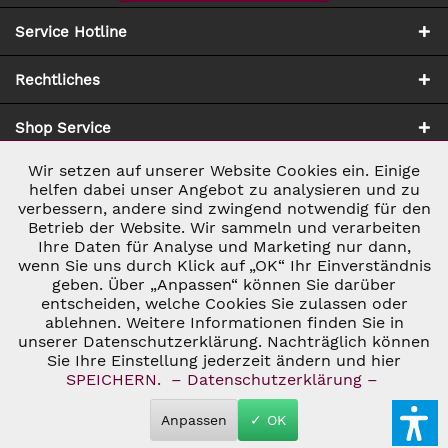
Service Hotline
Rechtliches
Shop Service
Wir setzen auf unserer Website Cookies ein. Einige
Aktiv
Notwendig
Zahlung & Versand
helfen dabei unser Angebot zu analysieren und zu
verbessern, andere sind zwingend notwendig für den
Betrieb der Website. Wir sammeln und verarbeiten
Inaktiv
Marketing
Ihre Daten für Analyse und Marketing nur dann,
wenn Sie uns durch Klick auf „OK“ Ihr Einverständnis
geben. Über „Anpassen“ können Sie darüber
Inaktiv
Tracking
entscheiden, welche Cookies Sie zulassen oder
ablehnen. Weitere Informationen finden Sie in
* ALLE PREISE INKL. GESETZL. UMSATZSTEUER ZZGL.
VERSANDKOSTEN
UND GGF. NACHNAHMEGEBÜHREN, WENN NICHT
unserer Datenschutzerklärung. Nachträglich können
Inaktiv
Personalisierung
ANDERS BESCHRIEBEN
Sie Ihre Einstellung jederzeit ändern und hier
© 2026 C&D WEINHANDEL - ALL RIGHTS RESERVED. THEME BY
SPEICHERN.
– Datenschutzerklärung –
THEMEWARE®
Inaktiv
Service
Anpassen
✓ OK