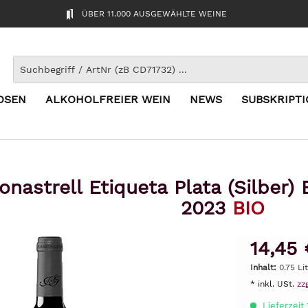
ÜBER 11.000 AUSGEWÄHLTE WEINE
OSEN
ALKOHOLFREIER WEIN
NEWS
SUBSKRIPT
onastrell Etiqueta Plata (Silber)
2023
BIO
14,45 
Inhalt:
0.75 Li
* inkl. USt.
zz
Lieferzeit