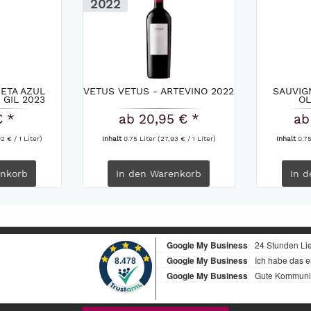
2022
UETA AZUL
VETUS VETUS - ARTEVINO 2022
SAUVIG
GIL 2023
OL
€ *
ab 20,95 € *
ab
2 € / 1 Liter)
Inhalt
0.75 Liter
(27,93 € / 1 Liter)
Inhalt
0.7
nkorb
In den
Warenkorb
In d