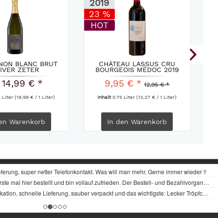
2019
2
23 %
1
HOT
NON BLANC BRUT
CHÂTEAU LASSUS CRU
PR
IVER ZETER
BOURGEOIS MÉDOC 2019
 14,99 € *
9,95 € *
12,95 € *
5 Liter
(19,99 € / 1 Liter)
Inhalt
0.75 Liter
(13,27 € / 1 Liter)
en
Warenkorb
In den
Warenkorb