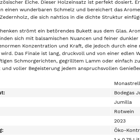
zösischer Eiche. Dieser Holzeinsatz ist perfekt dosiert. 
in einen wunderbaren Schmelz und bereichert das Arome
Zedernholz, die sich nahtlos in die dichte Struktur einfüg
chenken strömt ein betörendes Bukett aus dem Glas. Aro
inden sich mit balsamischen Nuancen und feiner dunkler
 enormen Konzentration und Kraft, die jedoch durch eine 
 wird. Das Finale ist lang, druckvoll und von einer edle
tigen Schmorgerichten, gegrilltem Lamm oder einfach z
 und voller Begeisterung jedem anspruchsvollen Genießer
Monastrell
ut:
Bodegas J
Jumilla
Rotwein
2023
g:
Öko-Kontr
1 x 0,75 Li