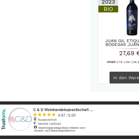
2023
BIO
JUAN GIL ETIQ
BODEGAS JUAN 
27,69 
Inhalt
0.75 Liter
(36,9
In den
Ware