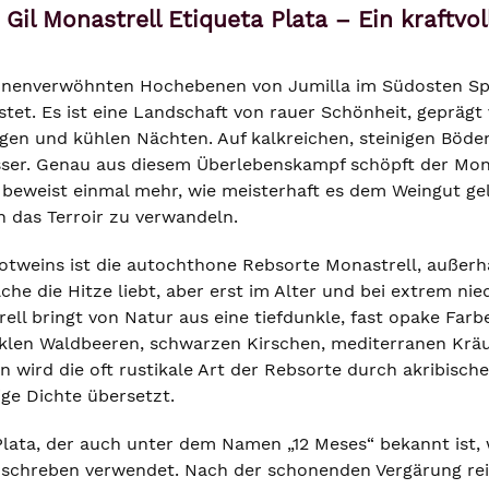
Gil Monastrell Etiqueta Plata – Ein kraftv
nnenverwöhnten Hochebenen von Jumilla im Südosten Span
eistet. Es ist eine Landschaft von rauer Schönheit, gepr
gen und kühlen Nächten. Auf kalkreichen, steinigen Böd
ser. Genau aus diesem Überlebenskampf schöpft der Monast
beweist einmal mehr, wie meisterhaft es dem Weingut gelin
n das Terroir zu verwandeln.
Rotweins ist die autochthone Rebsorte Monastrell, außerh
che die Hitze liebt, aber erst im Alter und bei extrem ni
ell bringt von Natur aus eine tiefdunkle, fast opake Farbe
nklen Waldbeeren, schwarzen Kirschen, mediterranen Kräu
in wird die oft rustikale Art der Rebsorte durch akribisch
ge Dichte übersetzt.
Plata, der auch unter dem Namen „12 Meses“ bekannt ist, 
chreben verwendet. Nach der schonenden Vergärung reif