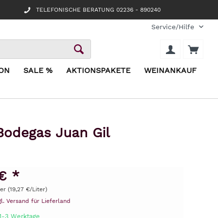
TELEFONISCHE BERATUNG 02236 - 890240
Service/Hilfe
ION
SALE %
AKTIONSPAKETE
WEINANKAUF
 Bodegas Juan Gil
€ *
ter (19,27 €/Liter)
gl. Versand für Lieferland
 1-3 Werktage