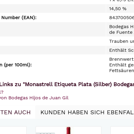
14,50 %
e Number (EAN):
84370050
Bodegas Hi
de Fuente 
Trauben un
Enthält Sc
Brennwert 
 (per 100ml):
Enthält ge
Fettsäuren
inks zu "Monastrell Etiqueta Plata (Silber) Bodega
l?
von Bodegas Hijos de Juan Gil
TEN AUCH
KUNDEN HABEN SICH EBENFA