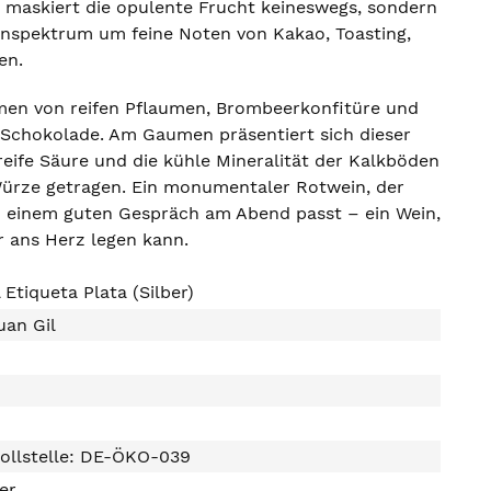
Er maskiert die opulente Frucht keineswegs, sondern
nspektrum um feine Noten von Kakao, Toasting,
en.
men von reifen Pflaumen, Brombeerkonfitüre und
 Schokolade. Am Gaumen präsentiert sich dieser
reife Säure und die kühle Mineralität der Kalkböden
n Würze getragen. Ein monumentaler Rotwein, der
u einem guten Gespräch am Abend passt – ein Wein,
 ans Herz legen kann.
 Etiqueta Plata (Silber)
uan Gil
ollstelle: DE-ÖKO-039
ter