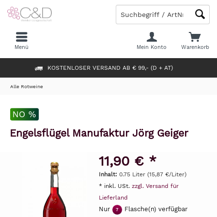
Menü
Mein Konto
Warenkorb
KOSTENLOSER VERSAND AB € 99,- (D + AT)
Alle Rotweine
Engelsflügel Manufaktur Jörg Geiger
11,90 € *
Inhalt:
0.75 Liter (15,87 €/Liter)
* inkl. USt.
zzgl. Versand für
Lieferland
Nur
Flasche(n) verfügbar
7