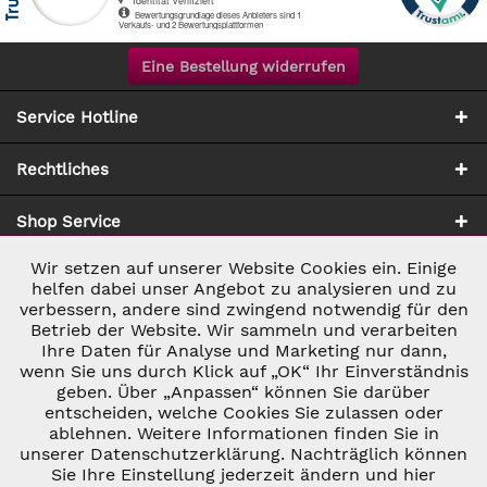
Eine Bestellung widerrufen
Service Hotline
Rechtliches
Shop Service
Wir setzen auf unserer Website Cookies ein. Einige
Aktiv
Notwendig
Zahlung & Versand
helfen dabei unser Angebot zu analysieren und zu
verbessern, andere sind zwingend notwendig für den
Betrieb der Website. Wir sammeln und verarbeiten
Inaktiv
Marketing
Ihre Daten für Analyse und Marketing nur dann,
wenn Sie uns durch Klick auf „OK“ Ihr Einverständnis
geben. Über „Anpassen“ können Sie darüber
Inaktiv
Tracking
entscheiden, welche Cookies Sie zulassen oder
ablehnen. Weitere Informationen finden Sie in
* ALLE PREISE INKL. GESETZL. UMSATZSTEUER ZZGL.
VERSANDKOSTEN
UND GGF. NACHNAHMEGEBÜHREN, WENN NICHT
unserer Datenschutzerklärung. Nachträglich können
Inaktiv
Personalisierung
ANDERS BESCHRIEBEN
Sie Ihre Einstellung jederzeit ändern und hier