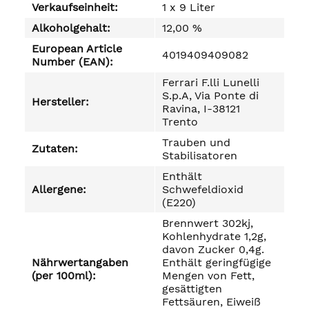
Verkaufseinheit:
1 x 9 Liter
Alkoholgehalt:
12,00 %
European Article
4019409409082
Number (EAN):
Ferrari F.lli Lunelli
S.p.A, Via Ponte di
Hersteller:
Ravina, I-38121
Trento
Trauben und
Zutaten:
Stabilisatoren
Enthält
Allergene:
Schwefeldioxid
(E220)
Brennwert 302kj,
Kohlenhydrate 1,2g,
davon Zucker 0,4g.
Nährwertangaben
Enthält geringfügige
(per 100ml):
Mengen von Fett,
gesättigten
Fettsäuren, Eiweiß