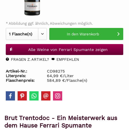
* Abbildung ggf. ähnlich, Abweichungen möglich.
In den
Warenkorb
Alle Weine von Ferrari Spumante zeigen
FRAGEN Z. ARTIKEL?
EMPFEHLEN
Artikel-Nr.:
CD98275
Literpreis:
64,99 €/Liter
Flaschenpreis:
584,89 €/Flasche(n)
Brut Trentodoc - Ein Meisterwerk aus
dem Hause Ferrari Spumante