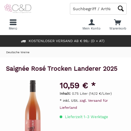
Menü
Mein Konto
Warenkorb
KOSTENLOSER VERSAND AB € 99,- (D + AT)
Deutsche Weine
Saignée Rosé Trocken Landerer 2025
10,59 € *
Inhalt:
0.75 Liter (14,12 €/Liter)
* inkl. USt.
zzgl. Versand für
Lieferland
Lieferzeit 1-3 Werktage