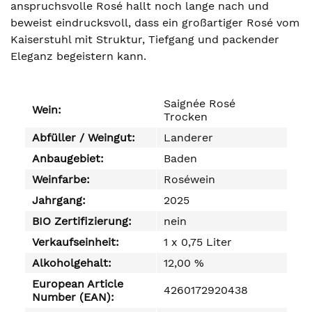
anspruchsvolle Rosé hallt noch lange nach und
beweist eindrucksvoll, dass ein großartiger Rosé vom
Kaiserstuhl mit Struktur, Tiefgang und packender
Eleganz begeistern kann.
Saignée Rosé
Wein:
Trocken
Abfüller / Weingut:
Landerer
Anbaugebiet:
Baden
Weinfarbe:
Roséwein
Jahrgang:
2025
BIO Zertifizierung:
nein
Verkaufseinheit:
1 x 0,75 Liter
Alkoholgehalt:
12,00 %
European Article
4260172920438
Number (EAN):