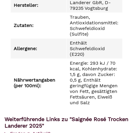
Landerer GbR, D-
Hersteller:
79235 Vogtsburg
Trauben,
Antioxidationsmittel:
Zutaten:
Schwefeldioxid
(Sulfite)
Enthält
Allergene:
Schwefeldioxid
(E220)
Energie: 293 kJ / 70
kcal, Kohlenhydrate:
1,5 g, davon Zucker:
Nährwertangaben
0,5 g, Enthält
(per 100ml):
geringfügige Mengen
von Fett, gesättigten
Fettsäuren, Eiweiß
und Salz
Weiterführende Links zu "Saignée Rosé Trocken
Landerer 2025"