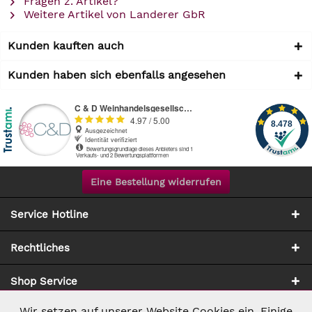
Fragen z. Artikel?
Weitere Artikel von Landerer GbR
Kunden kauften auch
Kunden haben sich ebenfalls angesehen
Eine Bestellung widerrufen
Service Hotline
Rechtliches
Shop Service
Wir setzen auf unserer Website Cookies ein. Einige
Aktiv
Notwendig