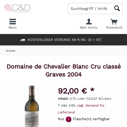
Menü
Mein Konto
Warenkorb
KOSTENLOSER VERSAND AB € 99,- (D + AT)
Graves
Domaine de Chevalier Blanc Cru classé
Graves 2004
92,00 € *
Inhalt:
0.75 Liter (122,67 €/Liter)
* inkl. USt.
zzgl. Versand für
Lieferland
Nur
Flasche(n) verfügbar
1