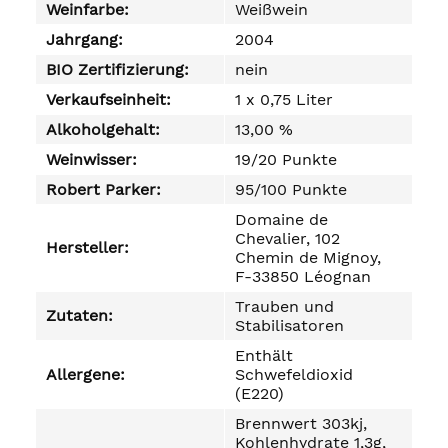
Weinfarbe:
Weißwein
Jahrgang:
2004
BIO Zertifizierung:
nein
Verkaufseinheit:
1 x 0,75 Liter
Alkoholgehalt:
13,00 %
Weinwisser:
19/20 Punkte
Robert Parker:
95/100 Punkte
Domaine de
Chevalier, 102
Hersteller:
Chemin de Mignoy,
F-33850 Léognan
Trauben und
Zutaten:
Stabilisatoren
Enthält
Allergene:
Schwefeldioxid
(E220)
Brennwert 303kj,
Kohlenhydrate 1,3g,