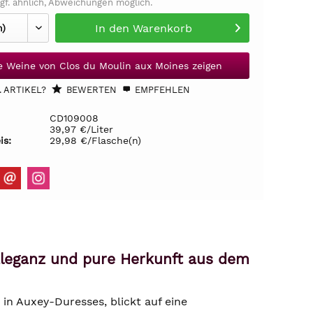
gf. ähnlich, Abweichungen möglich.
In den
Warenkorb
le Weine von Clos du Moulin aux Moines zeigen
 ARTIKEL?
BEWERTEN
EMPFEHLEN
CD109008
39,97 €/Liter
is:
29,98 €/Flasche(n)
Eleganz und pure Herkunft aus dem
in Auxey-Duresses, blickt auf eine