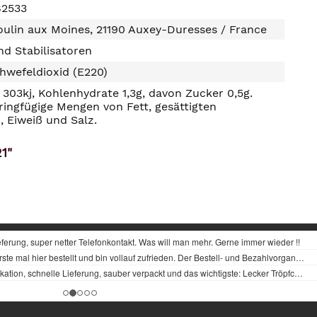
82533
ulin aux Moines, 21190 Auxey-Duresses / France
d Stabilisatoren
hwefeldioxid (E220)
303kj, Kohlenhydrate 1,3g, davon Zucker 0,5g.
ringfügige Mengen von Fett, gesättigten
, Eiweiß und Salz.
1"