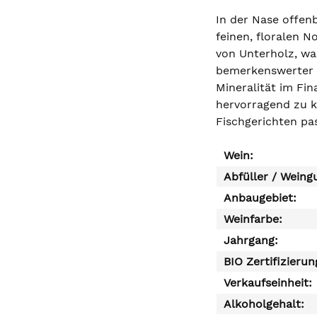
In der Nase offen
feinen, floralen N
von Unterholz, wa
bemerkenswerter E
Mineralität im Fin
hervorragend zu k
Fischgerichten pas
Wein:
Abfüller / Weing
Anbaugebiet:
Weinfarbe:
Jahrgang:
BIO Zertifizierun
Verkaufseinheit:
Alkoholgehalt: