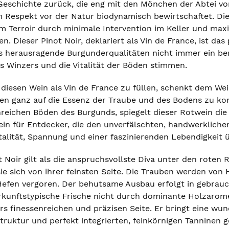
Geschichte zurück, die eng mit den Mönchen der Abtei von
 Respekt vor der Natur biodynamisch bewirtschaftet. Die
m Terroir durch minimale Intervention im Keller und maxi
n. Dieser Pinot Noir, deklariert als Vin de France, ist das 
ss herausragende Burgunderqualitäten nicht immer ein b
es Winzers und die Vitalität der Böden stimmen.
diesen Wein als Vin de France zu füllen, schenkt dem Weing
en ganz auf die Essenz der Traube und des Bodens zu ko
reichen Böden des Burgunds, spiegelt dieser Rotwein die 
 Wein für Entdecker, die den unverfälschten, handwerklich
talität, Spannung und einer faszinierenden Lebendigkeit 
t Noir gilt als die anspruchsvollste Diva unter den rote
ie sich von ihrer feinsten Seite. Die Trauben werden von
efen vergoren. Der behutsame Ausbau erfolgt in gebrauch
rkunftstypische Frische nicht durch dominante Holzarome
s finessenreichen und präzisen Seite. Er bringt eine wunde
truktur und perfekt integrierten, feinkörnigen Tanninen g