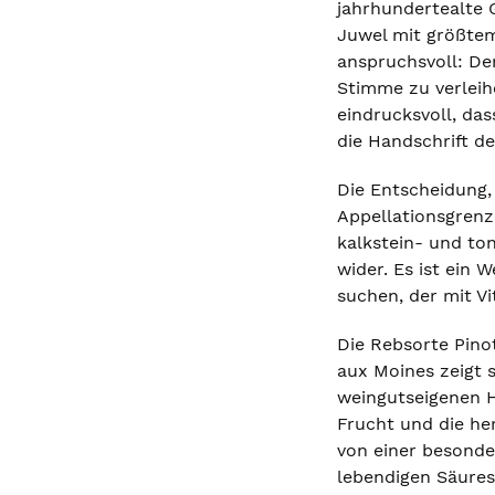
jahrhundertealte 
Juwel mit größtem
anspruchsvoll: De
Stimme zu verleihe
eindrucksvoll, da
die Handschrift d
Die Entscheidung, 
Appellationsgrenz
kalkstein- und ton
wider. Es ist ein
suchen, der mit Vi
Die Rebsorte Pino
aux Moines zeigt s
weingutseigenen H
Frucht und die he
von einer besonder
lebendigen Säures