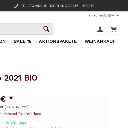
TELEFONISCHE BERATUNG 02236 - 890240
Service/Hilfe
ION
SALE %
AKTIONSPAKETE
WEINANKAUF
s 2021
BIO
 € *
ter (39,97 €/Liter)
gl. Versand für Lieferland
ca. 10 Werktage