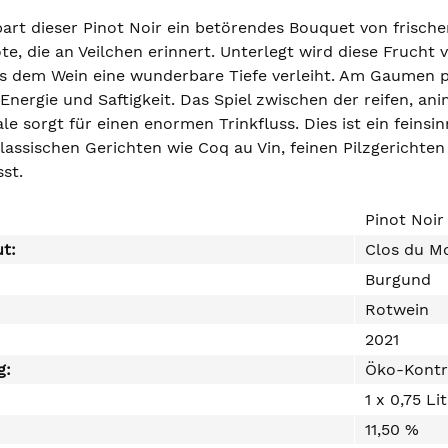
bart dieser Pinot Noir ein betörendes Bouquet von frisch
ote, die an Veilchen erinnert. Unterlegt wird diese Fruch
s dem Wein eine wunderbare Tiefe verleiht. Am Gaumen pr
nergie und Saftigkeit. Das Spiel zwischen der reifen, an
ale sorgt für einen enormen Trinkfluss. Dies ist ein feinsi
lassischen Gerichten wie Coq au Vin, feinen Pilzgerichten
st.
Pinot Noir
ut:
Clos du M
Burgund
Rotwein
2021
g:
Öko-Kontr
1 x 0,75 Li
11,50 %