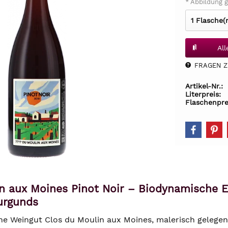
* Abbildung g
Al
FRAGEN Z.
Artikel-Nr.:
Literpreis:
Flaschenpre
in aux Moines Pinot Noir – Biodynamische 
urgunds
che Weingut Clos du Moulin aux Moines, malerisch gelegen 