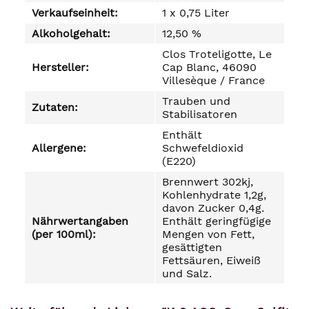
Verkaufseinheit:
1 x 0,75 Liter
Alkoholgehalt:
12,50 %
Clos Troteligotte, Le
Hersteller:
Cap Blanc, 46090
Villesèque / France
Trauben und
Zutaten:
Stabilisatoren
Enthält
Allergene:
Schwefeldioxid
(E220)
Brennwert 302kj,
Kohlenhydrate 1,2g,
davon Zucker 0,4g.
Nährwertangaben
Enthält geringfügige
(per 100ml):
Mengen von Fett,
gesättigten
Fettsäuren, Eiweiß
und Salz.