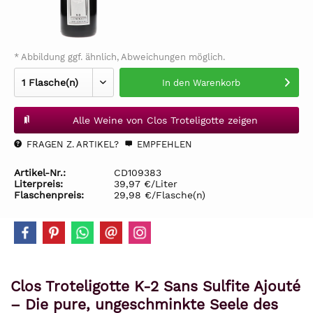
* Abbildung ggf. ähnlich, Abweichungen möglich.
In den
Warenkorb
Alle Weine von Clos Troteligotte zeigen
FRAGEN Z. ARTIKEL?
EMPFEHLEN
Artikel-Nr.:
CD109383
Literpreis:
39,97 €/Liter
Flaschenpreis:
29,98 €/Flasche(n)
Clos Troteligotte K-2 Sans Sulfite Ajouté
– Die pure, ungeschminkte Seele des