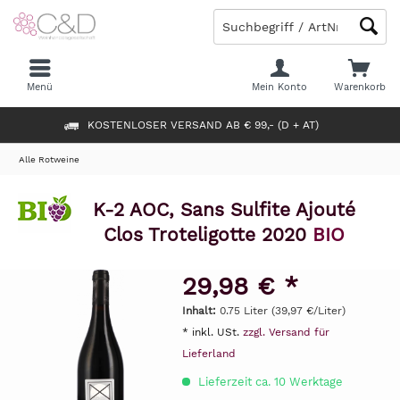
Menü
Mein Konto
Warenkorb
KOSTENLOSER VERSAND AB € 99,- (D + AT)
Alle Rotweine
K-2 AOC, Sans Sulfite Ajouté
Clos Troteligotte 2020
BIO
29,98 € *
Inhalt:
0.75 Liter (39,97 €/Liter)
* inkl. USt.
zzgl. Versand für
Lieferland
Lieferzeit ca. 10 Werktage