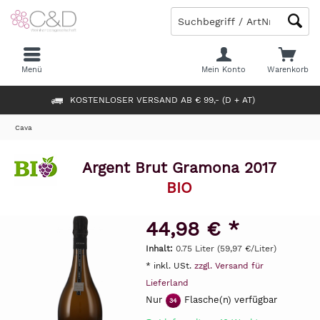
Menü
Mein Konto
Warenkorb
KOSTENLOSER VERSAND AB € 99,- (D + AT)
Cava
Argent Brut Gramona 2017
BIO
44,98 € *
Inhalt:
0.75 Liter (59,97 €/Liter)
* inkl. USt.
zzgl. Versand für
Lieferland
Nur
Flasche(n) verfügbar
34