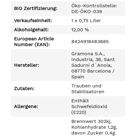
Öko-Kontrollstelle:
BIO Zertifizierung:
DE-ÖKO-039
Verkaufseinheit:
1 x 0,75 Liter
Alkoholgehalt:
12,00 %
European Article
8424918483885
Number (EAN):
Gramona S.A.,
Industria, 36, Sant
Hersteller:
Sadurní d´Anoia,
08770 Barcelona /
Spain
Trauben und
Zutaten:
Stabilisatoren
Enthält
Allergene:
Schwefeldioxid
(E220)
Brennwert 302kj,
Kohlenhydrate 1,2g,
davon Zucker 0,4g.