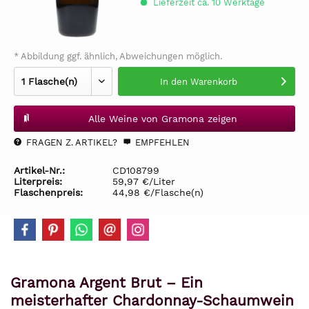
Lieferzeit ca. 10 Werktage
* Abbildung ggf. ähnlich, Abweichungen möglich.
In den
Warenkorb
Alle Weine von Gramona zeigen
FRAGEN Z. ARTIKEL?
EMPFEHLEN
Artikel-Nr.:
CD108799
Literpreis:
59,97 €/Liter
Flaschenpreis:
44,98 €/Flasche(n)
Gramona Argent Brut – Ein
meisterhafter Chardonnay-Schaumwein