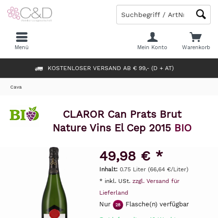
Menü
Mein Konto
Warenkorb
KOSTENLOSER VERSAND AB € 99,- (D + AT)
Cava
CLAROR Can Prats Brut
Nature Vins El Cep 2015
BIO
49,98 € *
Inhalt:
0.75 Liter (66,64 €/Liter)
* inkl. USt.
zzgl. Versand für
Lieferland
Nur
Flasche(n) verfügbar
28