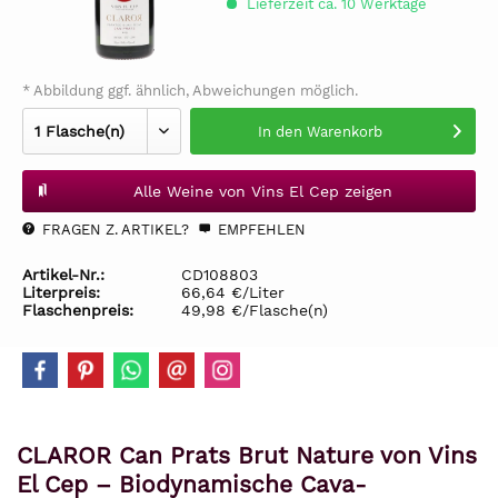
Lieferzeit ca. 10 Werktage
* Abbildung ggf. ähnlich, Abweichungen möglich.
In den
Warenkorb
Alle Weine von Vins El Cep zeigen
FRAGEN Z. ARTIKEL?
EMPFEHLEN
Artikel-Nr.:
CD108803
Literpreis:
66,64 €/Liter
Flaschenpreis:
49,98 €/Flasche(n)
CLAROR Can Prats Brut Nature von Vins
El Cep – Biodynamische Cava-