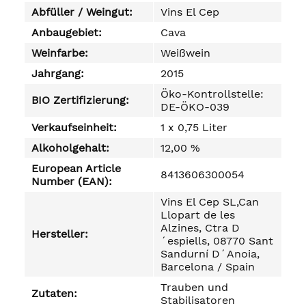
Abfüller / Weingut:
Vins El Cep
Anbaugebiet:
Cava
Weinfarbe:
Weißwein
Jahrgang:
2015
Öko-Kontrollstelle:
BIO Zertifizierung:
DE-ÖKO-039
Verkaufseinheit:
1 x 0,75 Liter
Alkoholgehalt:
12,00 %
European Article
8413606300054
Number (EAN):
Vins El Cep SL,Can
Llopart de les
Alzines, Ctra D
Hersteller:
´espiells, 08770 Sant
Sandurní D´Anoia,
Barcelona / Spain
Trauben und
Zutaten:
Stabilisatoren