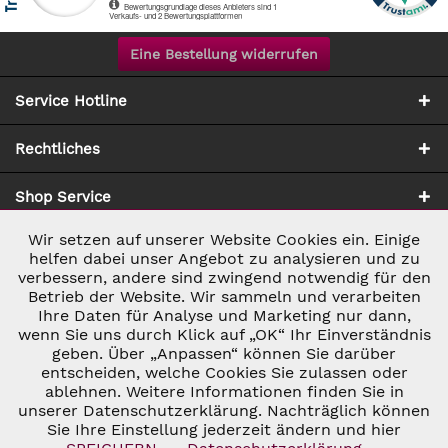
Eine Bestellung widerrufen
Service Hotline
Rechtliches
Shop Service
Wir setzen auf unserer Website Cookies ein. Einige
Aktiv
Notwendig
Zahlung & Versand
helfen dabei unser Angebot zu analysieren und zu
verbessern, andere sind zwingend notwendig für den
Betrieb der Website. Wir sammeln und verarbeiten
Inaktiv
Marketing
Ihre Daten für Analyse und Marketing nur dann,
wenn Sie uns durch Klick auf „OK“ Ihr Einverständnis
geben. Über „Anpassen“ können Sie darüber
Inaktiv
Tracking
entscheiden, welche Cookies Sie zulassen oder
ablehnen. Weitere Informationen finden Sie in
* ALLE PREISE INKL. GESETZL. UMSATZSTEUER ZZGL.
VERSANDKOSTEN
UND GGF. NACHNAHMEGEBÜHREN, WENN NICHT
unserer Datenschutzerklärung. Nachträglich können
Inaktiv
Personalisierung
ANDERS BESCHRIEBEN
Sie Ihre Einstellung jederzeit ändern und hier
© 2026 C&D WEINHANDEL - ALL RIGHTS RESERVED. THEME BY