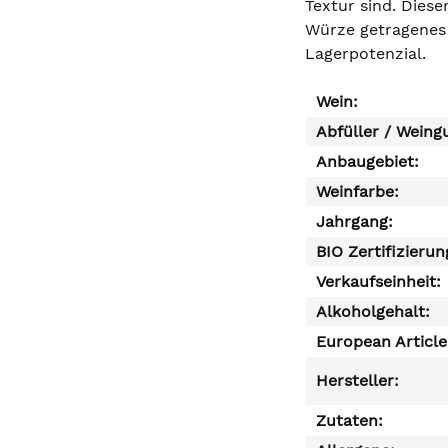
Textur sind. Diese
Würze getragenes 
Lagerpotenzial.
Wein:
Abfüller / Weing
Anbaugebiet:
Weinfarbe:
Jahrgang:
BIO Zertifizierun
Verkaufseinheit:
Alkoholgehalt:
European Articl
Hersteller:
Zutaten: