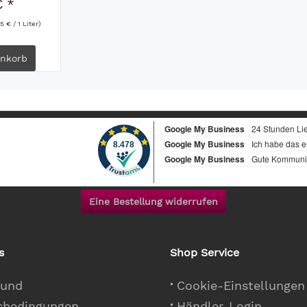
€ *
5 € / 1 Liter)
nkorb
Eine Bestellung widerrufen
s
Shop Service
 und
Cookie-Einstellungen
sbedingungen
Händler-Login