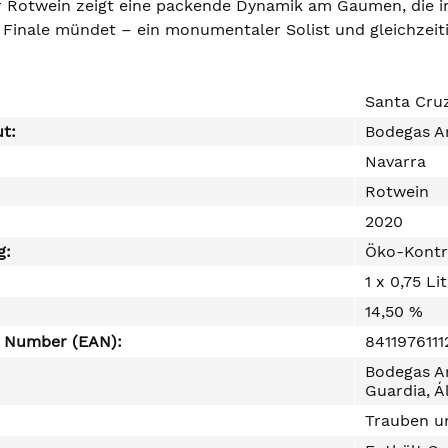
r Rotwein zeigt eine packende Dynamik am Gaumen, die in 
Finale mündet – ein monumentaler Solist und gleichzeiti
Santa Cru
ut:
Bodegas A
Navarra
Rotwein
2020
g:
Öko-Kontr
1 x 0,75 Li
14,50 %
e Number (EAN):
8411976111
Bodegas Ar
Guardia, Á
Trauben un