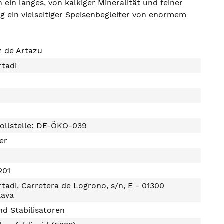
ein langes, von kalkiger Mineralität und feiner
g ein vielseitiger Speisenbegleiter von enormem
z de Artazu
rtadi
ollstelle: DE-ÖKO-039
ter
201
tadi, Carretera de Logrono, s/n, E - 01300
lava
d Stabilisatoren