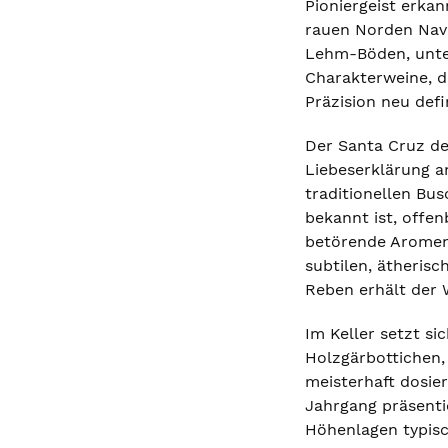
Pioniergeist erka
rauen Norden Nava
Lehm-Böden, unte
Charakterweine, d
Präzision neu defi
Der Santa Cruz de 
Liebeserklärung a
traditionellen Bu
bekannt ist, offen
betörende Aromenv
subtilen, ätherisc
Reben erhält der W
Im Keller setzt si
Holzgärbottichen,
meisterhaft dosier
Jahrgang präsenti
Höhenlagen typisc