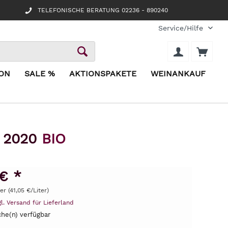
TELEFONISCHE BERATUNG 02236 - 890240
Service/Hilfe
ION
SALE %
AKTIONSPAKETE
WEINANKAUF
i 2020
BIO
€ *
ter (41,05 €/Liter)
gl. Versand für Lieferland
he(n) verfügbar