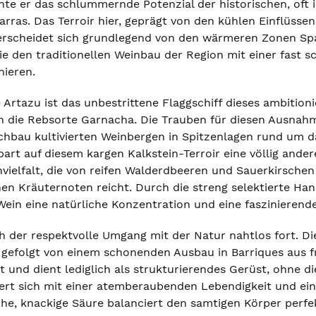
nnte er das schlummernde Potenzial der historischen, of
rras. Das Terroir hier, geprägt von den kühlen Einflüsse
rscheidet sich grundlegend von den wärmeren Zonen Span
ie den traditionellen Weinbau der Region mit einer fast
nieren.
Artazu ist das unbestrittene Flaggschiff dieses ambitioni
n die Rebsorte Garnacha. Die Trauben für diesen Ausnah
schbau kultivierten Weinbergen in Spitzenlagen rund um da
bart auf diesem kargen Kalkstein-Terroir eine völlig andere
ielfalt, die von reifen Walderdbeeren und Sauerkirschen 
hen Kräuternoten reicht. Durch die streng selektierte Ha
ein eine natürliche Konzentration und eine faszinierende
ch der respektvolle Umgang mit der Natur nahtlos fort. Di
 gefolgt von einem schonenden Ausbau in Barriques aus fr
t und dient lediglich als strukturierendes Gerüst, ohne d
ert sich mit einer atemberaubenden Lebendigkeit und ein
he, knackige Säure balanciert den samtigen Körper perfek