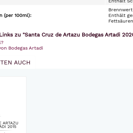
Enthält Sc
Brennwert 
 (per 100ml):
Enthält ge
Fettsäuren
Links zu "Santa Cruz de Artazu Bodegas Artadi 202
l?
von Bodegas Artadi
TEN AUCH
E ARTAZU
DI 2015