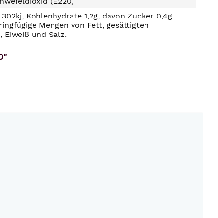
hwefeldioxid (E220)
302kj, Kohlenhydrate 1,2g, davon Zucker 0,4g.
ringfügige Mengen von Fett, gesättigten
, Eiweiß und Salz.
0"