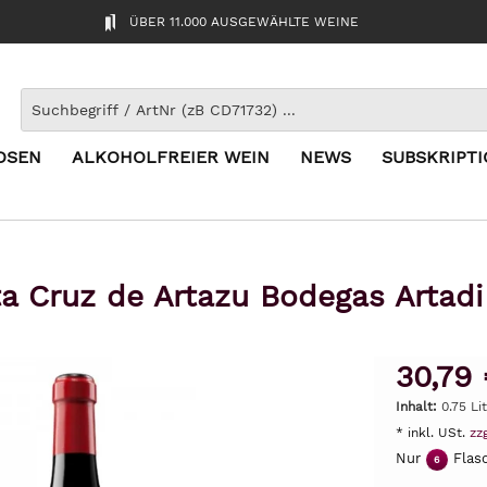
ÜBER 11.000 AUSGEWÄHLTE WEINE
OSEN
ALKOHOLFREIER WEIN
NEWS
SUBSKRIPT
a Cruz de Artazu Bodegas Artad
30,79 
Inhalt:
0.75 Li
* inkl. USt.
zz
Nur
Flasc
6