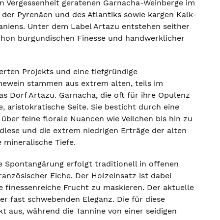
t in Vergessenheit geratenen Garnacha-Weinberge im
n der Pyrenäen und des Atlantiks sowie kargen Kalk-
iens. Unter dem Label Artazu entstehen seither
 schon burgundischen Finesse und handwerklicher
erten Projekts und eine tiefgründige
mewein stammen aus extrem alten, teils im
s Dorf Artazu. Garnacha, die oft für ihre Opulenz
, aristokratische Seite. Sie besticht durch eine
über feine florale Nuancen wie Veilchen bis hin zu
ndlese und die extrem niedrigen Erträge der alten
 mineralische Tiefe.
e Spontangärung erfolgt traditionell in offenen
anzösischer Eiche. Der Holzeinsatz ist dabei
ie finessenreiche Frucht zu maskieren. Der aktuelle
er fast schwebenden Eleganz. Die für diese
t aus, während die Tannine von einer seidigen