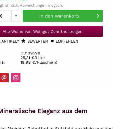
gf. ähnlich, Abweichungen möglich.
In den
Warenkorb
Alle Weine von Weingut Zehnthof zeigen
 ARTIKEL?
BEWERTEN
EMPFEHLEN
CD109598
25,31 €/Liter
is:
18,98 €/Flasche(n)
Mineralische Eleganz aus dem
 das Weingut Zehnthof in Sulzfeld am Main aus der