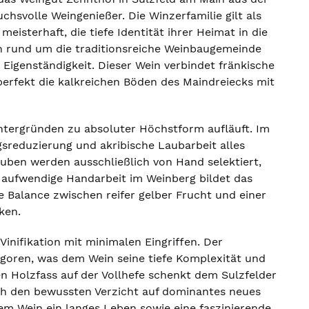
hsvolle Weingenießer. Die Winzerfamilie gilt als
eisterhaft, die tiefe Identität ihrer Heimat in die
n rund um die traditionsreiche Weinbaugemeinde
Eigenständigkeit. Dieser Wein verbindet fränkische
perfekt die kalkreichen Böden des Maindreiecks mit
Untergründen zu absoluter Höchstform aufläuft. Im
reduzierung und akribische Laubarbeit alles
auben werden ausschließlich von Hand selektiert,
e aufwendige Handarbeit im Weinberg bildet das
 Balance zwischen reifer gelber Frucht und einer
ken.
inifikation mit minimalen Eingriffen. Der
goren, was dem Wein seine tiefe Komplexität und
en Holzfass auf der Vollhefe schenkt dem Sulzfelder
ch den bewussten Verzicht auf dominantes neues
dem Wein ein langes Leben sowie eine faszinierende