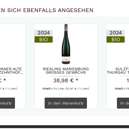
N SICH EBENFALLS ANGESEHEN
2024
2024
BIO
BIO
VANER ALTE
RIESLING MARIENBURG
SULZF
EHNTHOF...
GROSSES GEWÄCHS
THURGAU T
CLEMENS...
€ *
38,98 € *
7 € / 1 Liter)
Inhalt
0.75 Liter
(51,97 € / 1 Liter)
Inhalt
0.7
nkorb
In den
Warenkorb
In d