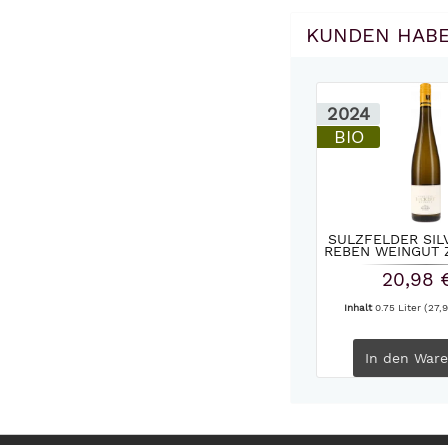
KUNDEN HABE
2024
BIO
SULZFELDER SIL
REBEN WEINGUT Z
20,98 
Inhalt
0.75 Liter
(27,9
In den
Ware