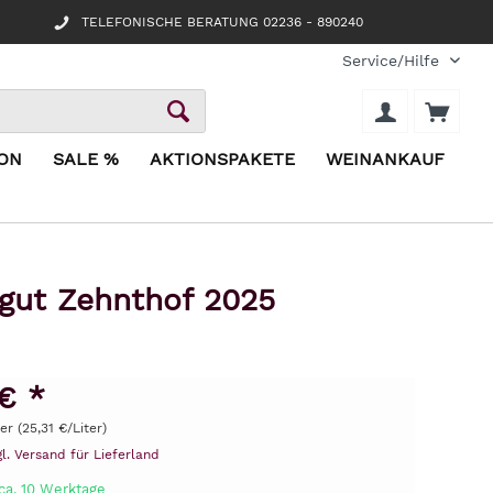
TELEFONISCHE BERATUNG 02236 - 890240
Service/Hilfe
ION
SALE %
AKTIONSPAKETE
WEINANKAUF
ngut Zehnthof 2025
€ *
ter (25,31 €/Liter)
gl. Versand für Lieferland
ca. 10 Werktage