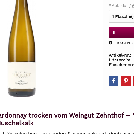
* Abbildung g
FRAGEN Z.
Artikel-Nr.:
Literpreis:
Flaschenpre
hardonnay trocken vom Weingut Zehnthof – 
Muschelkalk
eit für seine herausragenden Silvaner bekannt, doch was