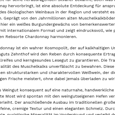
ay hervorbringt, ist eine absolute Entdeckung für anspruc
 des ökologischen Weinbaus in der Region und versteht es m
n. Geprägt von den Jahrmillionen alten Muschelkalkböde
t hier ein weißes Burgundergewächs von bemerkenswerter 
mit internationalem Format und zeigt eindrucksvoll, wie 
len Rebsorte Chardonnay harmonieren.
donnay ist ein wahrer Kosmopolit, der auf kalkhaltigen 
guts Zehnthof wird den Reben durch konsequente Ertrags
llreifes und kerngesundes Lesegut zu garantieren. Die Tr
ralität des Muschelkalks unverfälscht zu bewahren. Dies
en strukturstarken und charaktervollen Weißwein, der die
zigen Frische meistert, ohne dabei jemals überladen zu wir
as Weingut konsequent auf eine naturnahe, handwerkliche V
e Most wird spontan mit den weingutseigenen Hefen ver
verleiht. Der anschließende Ausbau im traditionellen groß
feine, cremige Textur und einen eleganten Schmelz. Dur
hle, puristische Mineralität im Vordergrund und verleiht 