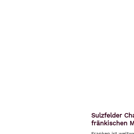
Sulzfelder C
fränkischen 
Franken ist weltw