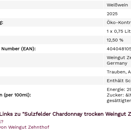
Weißwein
2025
g:
Öko-Kontr
1 x 0,75 Li
12,50 %
e Number (EAN):
404048105
Weingut Ze
Germany
Trauben, A
Enthält Sc
Energie: 2
 (per 100ml):
Zucker: &l
gesättigte
Links zu "Sulzfelder Chardonnay trocken Weingut 
l?
 von Weingut Zehnthof