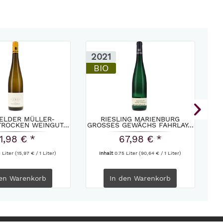
2021
2
BIO
ELDER MÜLLER-
RIESLING MARIENBURG
ROCKEN WEINGUT...
GROSSES GEWÄCHS FAHRLAY...
B
11,98 € *
67,98 € *
5 Liter
(15,97 € / 1 Liter)
Inhalt
0.75 Liter
(90,64 € / 1 Liter)
en
Warenkorb
In den
Warenkorb