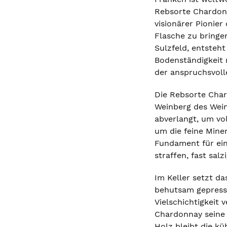
Rebsorte Chardonn
visionärer Pionier
Flasche zu bringe
Sulzfeld, entsteh
Bodenständigkeit 
der anspruchsvol
Die Rebsorte Char
Weinberg des Wein
abverlangt, um vo
um die feine Mine
Fundament für ein
straffen, fast sal
Im Keller setzt d
behutsam gepresst
Vielschichtigkeit 
Chardonnay seine 
Holz bleibt die kü