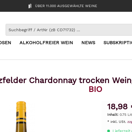
ÜBER 11.000 AUSGEWÄHLTE WEINE
OSEN
ALKOHOLFREIER WEIN
NEWS
SUBSKRIPT
zfelder Chardonnay trocken Wei
BIO
18,98 
Inhalt:
0.75 Li
* inkl. USt.
zz
Lieferzeit 