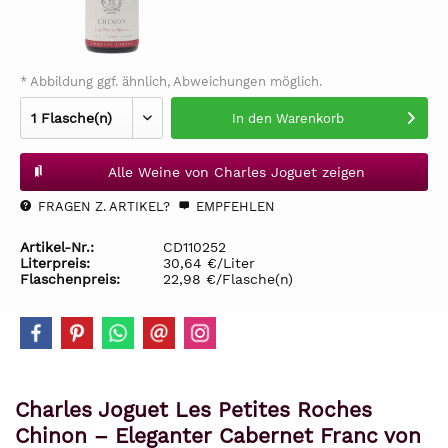
* Abbildung ggf. ähnlich, Abweichungen möglich.
In den
Warenkorb
Alle Weine von Charles Joguet zeigen
FRAGEN Z. ARTIKEL?
EMPFEHLEN
Artikel-Nr.:
CD110252
Literpreis:
30,64 €/Liter
Flaschenpreis:
22,98 €/Flasche(n)
Charles Joguet Les Petites Roches
Chinon – Eleganter Cabernet Franc von