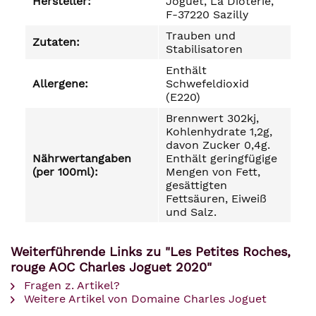
Hersteller:
Joguet, La Dioterie,
F-37220 Sazilly
Trauben und
Zutaten:
Stabilisatoren
Enthält
Allergene:
Schwefeldioxid
(E220)
Brennwert 302kj,
Kohlenhydrate 1,2g,
davon Zucker 0,4g.
Nährwertangaben
Enthält geringfügige
(per 100ml):
Mengen von Fett,
gesättigten
Fettsäuren, Eiweiß
und Salz.
Weiterführende Links zu "Les Petites Roches,
rouge AOC Charles Joguet 2020"
Fragen z. Artikel?
Weitere Artikel von Domaine Charles Joguet