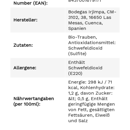
8437001679171
Number (EAN):
Bodegas Irjimpa, CM-
3102, 38, 16650 Las
Hersteller:
Mesas, Cuenca,
Spanien
Bio-Trauben,
Antioxidationsmittel:
Zutaten:
Schwefeldioxid
(Sulfite)
Enthält
Allergene:
Schwefeldioxid
(E220)
Energie: 298 kJ / 71
kcal, Kohlenhydrate:
1,2 g, davon Zucker:
Nährwertangaben
&lt; 0,5 g, Enthält
(per 100ml):
geringfügige Mengen
von Fett, gesättigten
Fettsäuren, Eiweiß
und Salz