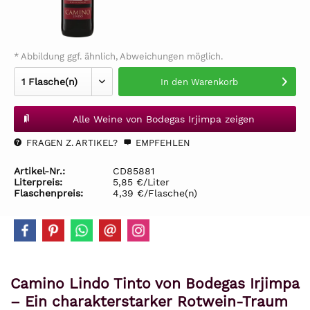
* Abbildung ggf. ähnlich, Abweichungen möglich.
In den
Warenkorb
Alle Weine von Bodegas Irjimpa zeigen
FRAGEN Z. ARTIKEL?
EMPFEHLEN
Artikel-Nr.:
CD85881
Literpreis:
5,85 €/Liter
Flaschenpreis:
4,39 €/Flasche(n)
Camino Lindo Tinto von Bodegas Irjimpa
– Ein charakterstarker Rotwein-Traum