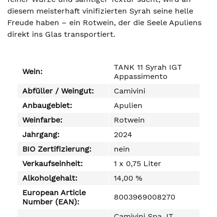
diesem meisterhaft vinifizierten Syrah seine helle
Freude haben – ein Rotwein, der die Seele Apuliens
direkt ins Glas transportiert.
TANK 11 Syrah IGT
Wein:
Appassimento
Abfüller / Weingut:
Camivini
Anbaugebiet:
Apulien
Weinfarbe:
Rotwein
Jahrgang:
2024
BIO Zertifizierung:
nein
Verkaufseinheit:
1 x 0,75 Liter
Alkoholgehalt:
14,00 %
European Article
8003969008270
Number (EAN):
Camivini Spa, IT