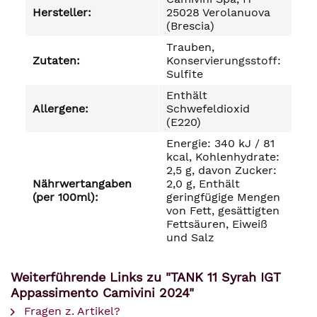
Hersteller:
25028 Verolanuova
(Brescia)
Trauben,
Zutaten:
Konservierungsstoff:
Sulfite
Enthält
Allergene:
Schwefeldioxid
(E220)
Energie: 340 kJ / 81
kcal, Kohlenhydrate:
2,5 g, davon Zucker:
Nährwertangaben
2,0 g, Enthält
(per 100ml):
geringfügige Mengen
von Fett, gesättigten
Fettsäuren, Eiweiß
und Salz
Weiterführende Links zu "TANK 11 Syrah IGT
Appassimento Camivini 2024"
Fragen z. Artikel?