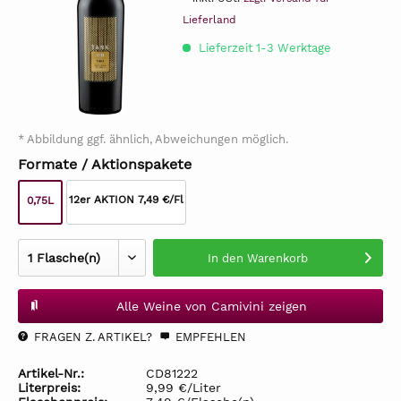
Lieferland
Lieferzeit 1-3 Werktage
* Abbildung ggf. ähnlich, Abweichungen möglich.
Formate / Aktionspakete
12er AKTION 7,49 €/Fl
0,75L
In den
Warenkorb
Alle Weine von Camivini zeigen
FRAGEN Z. ARTIKEL?
EMPFEHLEN
Artikel-Nr.:
CD81222
Literpreis:
9,99 €/Liter