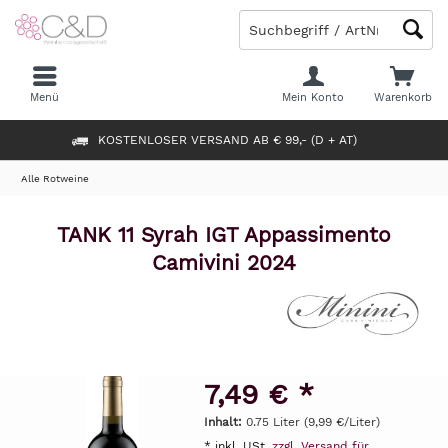
Menü
Mein Konto
Warenkorb
KOSTENLOSER VERSAND AB € 99,- (D + AT)
Alle Rotweine
TANK 11 Syrah IGT Appassimento
Camivini 2024
7,49 € *
Inhalt:
0.75 Liter (9,99 €/Liter)
* inkl. USt.
zzgl. Versand für