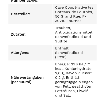
Number (EAN):
Cave Coopérative les
Coteaux de Fournès,
Hersteller:
50 Grand Rue, F-
30210 Fournes
Trauben,
Antioxidationsmittel:
Zutaten:
Schwefeldioxid und
Sulfite
Enthält
Allergene:
Schwefeldioxid
(E220)
Energie: 298 kJ / 71
kcal, Kohlenhydrate:
2,0 g, davon Zucker:
Nährwertangaben
0,2 g, Enthält
(per 100ml):
geringfügige Mengen
von Fett, gesättigten
Fettsäuren, Eiweiß
und Salz