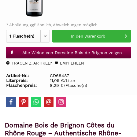
* Abbildung ggf. ähnlich, Abweichungen möglich.
In den
Warenkorb
Alle Weine von Domaine Bois de Brignon zeigen
FRAGEN Z. ARTIKEL?
EMPFEHLEN
Artikel-Nr.:
CD68487
Literpreis:
11,05 €/Liter
Flaschenpreis:
8,29 €/Flasche(n)
Domaine Bois de Brignon Côtes du
Rhône Rouge – Authentische Rhône-