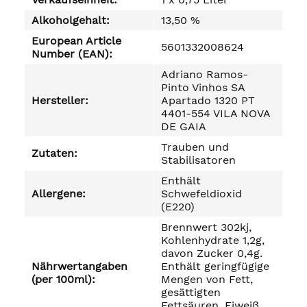
Alkoholgehalt:
13,50 %
European Article
5601332008624
Number (EAN):
Adriano Ramos-
Pinto Vinhos SA
Hersteller:
Apartado 1320 PT
4401-554 VILA NOVA
DE GAIA
Trauben und
Zutaten:
Stabilisatoren
Enthält
Allergene:
Schwefeldioxid
(E220)
Brennwert 302kj,
Kohlenhydrate 1,2g,
davon Zucker 0,4g.
Nährwertangaben
Enthält geringfügige
(per 100ml):
Mengen von Fett,
gesättigten
Fettsäuren, Eiweiß