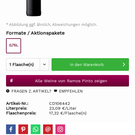
* Abbildung ggf. ähnlich, Abweichungen möglich.
Formate / Aktionspakete
0,75L
In den
Warenkorb
Alle Weine von Ramos Pinto zeigen
FRAGEN Z. ARTIKEL?
EMPFEHLEN
Artikel-Nr.:
CD106442
Literpreis:
23,09 €/Liter
Flaschenpreis:
17,32 €/Flasche(n)