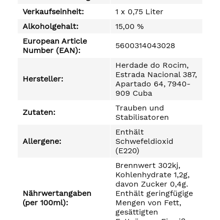
Verkaufseinheit:
1 x 0,75 Liter
Alkoholgehalt:
15,00 %
European Article
5600314043028
Number (EAN):
Herdade do Rocim,
Estrada Nacional 387,
Hersteller:
Apartado 64, 7940-
909 Cuba
Trauben und
Zutaten:
Stabilisatoren
Enthält
Allergene:
Schwefeldioxid
(E220)
Brennwert 302kj,
Kohlenhydrate 1,2g,
davon Zucker 0,4g.
Nährwertangaben
Enthält geringfügige
(per 100ml):
Mengen von Fett,
gesättigten