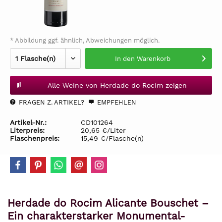
* Abbildung ggf. ähnlich, Abweichungen möglich.
In den
Warenkorb
Alle Weine von Herdade do Rocim zeigen
FRAGEN Z. ARTIKEL?
EMPFEHLEN
Artikel-Nr.:
CD101264
Literpreis:
20,65 €/Liter
Flaschenpreis:
15,49 €/Flasche(n)
Herdade do Rocim Alicante Bouschet –
Ein charakterstarker Monumental-