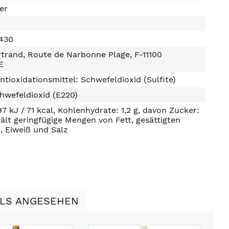
ter
1430
trand, Route de Narbonne Plage, F-11100
E
ntioxidationsmittel: Schwefeldioxid (Sulfite)
hwefeldioxid (E220)
97 kJ / 71 kcal, Kohlenhydrate: 1,2 g, davon Zucker:
hält geringfügige Mengen von Fett, gesättigten
, Eiweiß und Salz
LLS ANGESEHEN