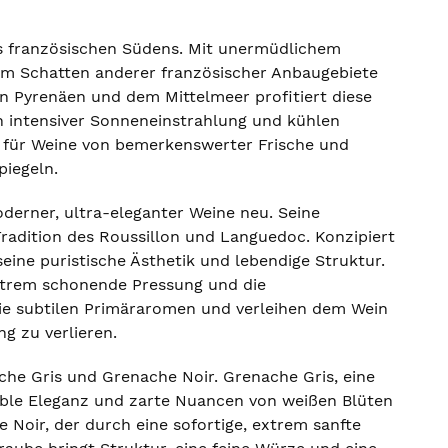
des französischen Südens. Mit unermüdlichem
dem Schatten anderer französischer Anbaugebiete
n Pyrenäen und dem Mittelmeer profitiert diese
n intensiver Sonneneinstrahlung und kühlen
t für Weine von bemerkenswerter Frische und
piegeln.
moderner, ultra-eleganter Weine neu. Seine
 Tradition des Roussillon und Languedoc. Konzipiert
 seine puristische Ästhetik und lebendige Struktur.
 extrem schonende Pressung und die
ie subtilen Primäraromen und verleihen dem Wein
ng zu verlieren.
he Gris und Grenache Noir. Grenache Gris, eine
 noble Eleganz und zarte Nuancen von weißen Blüten
 Noir, der durch eine sofortige, extrem sanfte