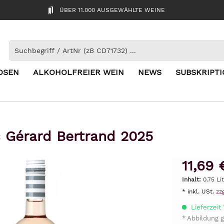
ÜBER 11.000 AUSGEWÄHLTE WEINE
OSEN
ALKOHOLFREIER WEIN
NEWS
SUBSKRIPT
c Gérard Bertrand 2025
11,69 
Inhalt:
0.75 Li
* inkl. USt.
zz
Lieferzeit
* Abbildung g