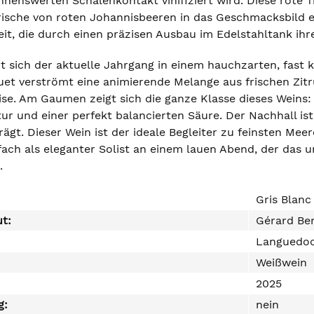
nenswerten Schalenkontakt vinifiziert wird. Diese rote T
rische von roten Johannisbeeren in das Geschmacksbild 
t, die durch einen präzisen Ausbau im Edelstahltank ihre
rt sich der aktuelle Jahrgang in einem hauchzarten, fast
uet verströmt eine animierende Melange aus frischen Zitr
ise. Am Gaumen zeigt sich die ganze Klasse dieses Weins: 
tur und einer perfekt balancierten Säure. Der Nachhall is
gt. Dieser Wein ist der ideale Begleiter zu feinsten Mee
fach als eleganter Solist an einem lauen Abend, der das
.
Gris Blanc
ut:
Gérard Be
Languedo
Weißwein
2025
g:
nein