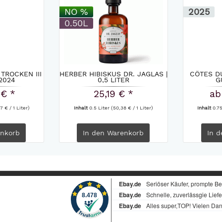
NO %
2025
0.50L
ROCKEN III
HERBER HIBISKUS DR. JAGLAS |
CÔTES D
2024
0,5 LITER
G
 € *
25,19 € *
ab
7 € / 1 Liter)
Inhalt
0.5 Liter
(50,38 € / 1 Liter)
Inhalt
0.7
nkorb
In den
Warenkorb
In d