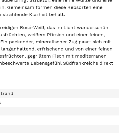
raube bringt Struktur, eine feine Würze und eine
ein. Gemeinsam formen diese Rebsorten eine
 strahlende Klarheit behält.
 kreidigen Rosé-Weiß, das im Licht wunderschön
usfrüchten, weißem Pfirsich und einer feinen,
Ein packender, mineralischer Zug paart sich mit
t langanhaltend, erfrischend und von einer feinen
resfrüchten, gegrilltem Fisch mit mediterranen
 unbeschwerte Lebensgefühl Südfrankreichs direkt
rtrand
c