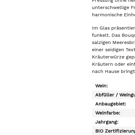
Pressung ohne nen
unterschwellige F
harmonische Einhei
Im Glas präsentie
funkelt. Das Bouq
salzigen Meeresbr
einer seidigen Tex
Kräuterwürze geprä
Kräutern oder ein
nach Hause bringt
Wein:
Abfüller / Weing
Anbaugebiet:
Weinfarbe:
Jahrgang:
BIO Zertifizierun