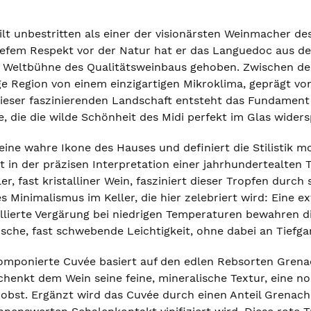
ilt unbestritten als einer der visionärsten Weinmacher 
tiefem Respekt vor der Natur hat er das Languedoc aus 
e Weltbühne des Qualitätsweinbaus gehoben. Zwischen de
ge Region von einem einzigartigen Mikroklima, geprägt vo
dieser faszinierenden Landschaft entsteht das Fundamen
e, die die wilde Schönheit des Midi perfekt im Glas widers
 eine wahre Ikone des Hauses und definiert die Stilistik 
egt in der präzisen Interpretation einer jahrhundertealten
ler, fast kristalliner Wein, fasziniert dieser Tropfen durch
es Minimalismus im Keller, die hier zelebriert wird: Eine
lierte Vergärung bei niedrigen Temperaturen bewahren d
ische, fast schwebende Leichtigkeit, ohne dabei an Tiefga
omponierte Cuvée basiert auf den edlen Rebsorten Grenac
 schenkt dem Wein seine feine, mineralische Textur, eine
obst. Ergänzt wird das Cuvée durch einen Anteil Grenache