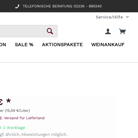
TELEFONISCHE BERATUNG 02236 - 890240
Service/Hilfe
ION
SALE %
AKTIONSPAKETE
WEINANKAUF
€ *
ter (15,59 €/Liter)
gl. Versand für Lieferland
 1-3 Werktage
gf. ähnlich, Abweichungen möglich.