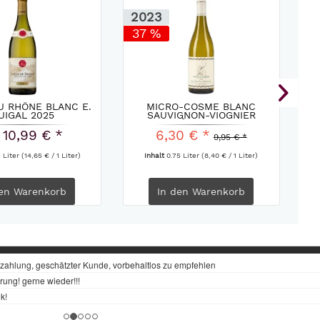
2023
2
37 %
U RHÔNE BLANC E.
MICRO-COSME BLANC
UIGAL 2025
SAUVIGNON-VIOGNIER
CHÂTEAU DE...
 10,99 € *
6,30 € *
9,95 € *
5 Liter
(14,65 € / 1 Liter)
Inhalt
0.75 Liter
(8,40 € / 1 Liter)
en
Warenkorb
In den
Warenkorb