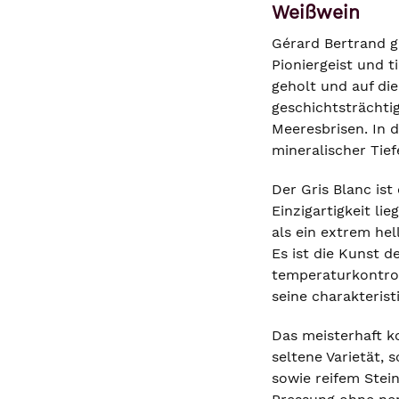
Weißwein
Gérard Bertrand g
Pioniergeist und 
geholt und auf di
geschichtsträchti
Meeresbrisen. In 
mineralischer Tief
Der Gris Blanc ist
Einzigartigkeit li
als ein extrem hel
Es ist die Kunst d
temperaturkontrol
seine charakterist
Das meisterhaft k
seltene Varietät,
sowie reifem Stein