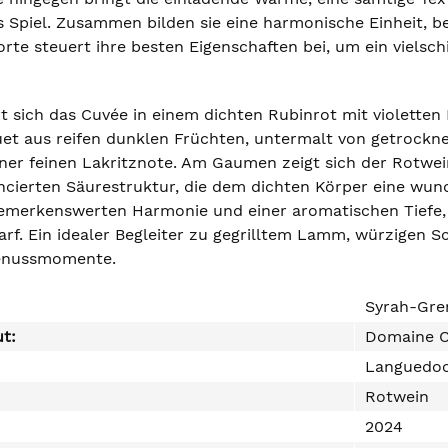
 Spiel. Zusammen bilden sie eine harmonische Einheit, be
orte steuert ihre besten Eigenschaften bei, um ein viels
rt sich das Cuvée in einem dichten Rubinrot mit violette
t aus reifen dunklen Früchten, untermalt von getrockn
ner feinen Lakritznote. Am Gaumen zeigt sich der Rotwein
ancierten Säurestruktur, die dem dichten Körper eine wund
bemerkenswerten Harmonie und einer aromatischen Tiefe, 
arf. Ein idealer Begleiter zu gegrilltem Lamm, würzigen S
enussmomente.
Syrah-Gr
ut:
Domaine 
Languedo
Rotwein
2024