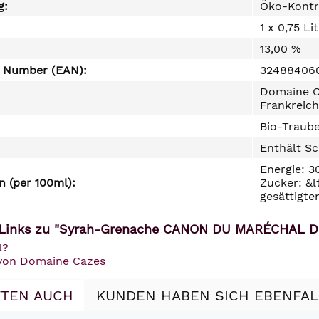
g:
Öko-Kontr
1 x 0,75 Li
13,00 %
e Number (EAN):
32488406
Domaine Ca
Frankreich
Bio-Traube
Enthält Sc
Energie: 3
 (per 100ml):
Zucker: &l
gesättigte
 Links zu "Syrah-Grenache CANON DU MARÉCHAL D
l?
 von Domaine Cazes
TEN AUCH
KUNDEN HABEN SICH EBENFA