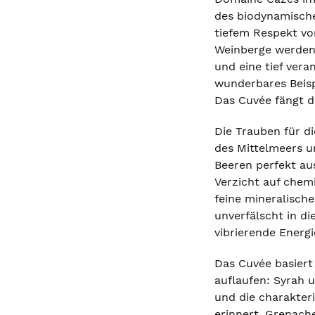
des biodynamische
tiefem Respekt vo
Weinberge werden 
und eine tief ver
wunderbares Beisp
Das Cuvée fängt d
Die Trauben für d
des Mittelmeers un
Beeren perfekt au
Verzicht auf chem
feine mineralische
unverfälscht in d
vibrierende Energi
Das Cuvée basiert
auflaufen: Syrah 
und die charakter
erinnert. Grenach