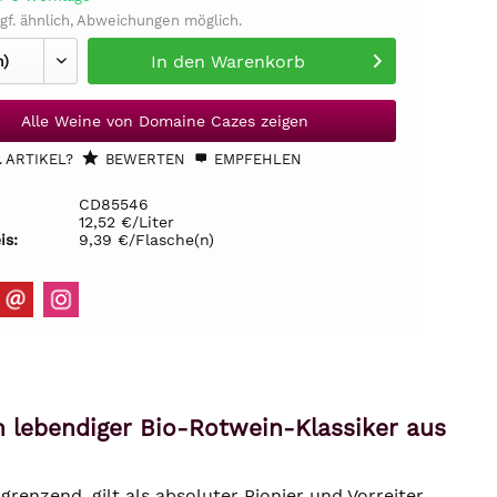
gf. ähnlich, Abweichungen möglich.
In den
Warenkorb
Alle Weine von Domaine Cazes zeigen
 ARTIKEL?
BEWERTEN
EMPFEHLEN
CD85546
12,52 €/Liter
is:
9,39 €/Flasche(n)
 lebendiger Bio-Rotwein-Klassiker aus
enzend, gilt als absoluter Pionier und Vorreiter