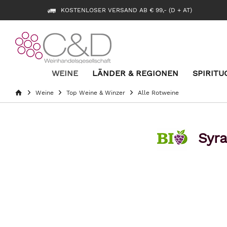
KOSTENLOSER VERSAND AB € 99,- (D + AT)
WEINE
LÄNDER & REGIONEN
SPIRITU
Weine
Top Weine & Winzer
Alle Rotweine
Syr