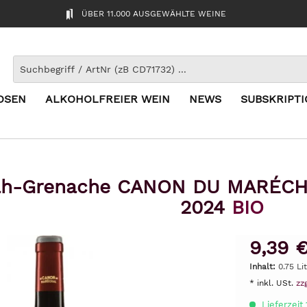
ÜBER 11.000 AUSGEWÄHLTE WEINE
OSEN
ALKOHOLFREIER WEIN
NEWS
SUBSKRIPT
ah-Grenache CANON DU MARÉCH
2024
BIO
9,39 
Inhalt:
0.75 Li
* inkl. USt.
zz
Lieferzeit