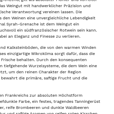
das Weingut mit handwerklicher Präzision und
ische Verantwortung vereinen lassen. Die
 den Weinen eine unvergleichliche Lebendigkeit
chal Syrah-Grenache ist dem Weingut ein
uchsvoll ein südfranzösischer Rotwein sein kann.
ei an Eleganz und Finesse zu verlieren.
 und Kalksteinböden, die von den warmen Winden
es einzigartige Mikroklima sorgt dafür, dass die
de Frische behalten. Durch den konsequenten
en tiefgehende Wurzelsysteme, die dem Wein eine
setzt, um den reinen Charakter der Region
bewahrt die primäre, saftige Frucht und die
üden Frankreichs zur absoluten Höchstform
efdunkle Farbe, ein festes, tragendes Tanningerüst
fer, reife Brombeeren und dunkle Waldbeeren
tur und saftige Aromen von reifen roten Kirschen