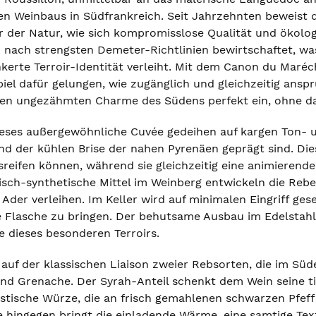
n Weinbaus in Südfrankreich. Seit Jahrzehnten beweist 
r der Natur, wie sich kompromisslose Qualität und ökolog
nach strengsten Demeter-Richtlinien bewirtschaftet, was
ankerte Terroir-Identität verleiht. Mit dem Canon du Maré
iel dafür gelungen, wie zugänglich und gleichzeitig anspr
en ungezähmten Charme des Südens perfekt ein, ohne dab
ieses außergewöhnliche Cuvée gedeihen auf kargen Ton-
d der kühlen Brise der nahen Pyrenäen geprägt sind. Dies
sreifen können, während sie gleichzeitig eine animieren
isch-synthetische Mittel im Weinberg entwickeln die Reb
 Ader verleihen. Im Keller wird auf minimalen Eingriff ge
ie Flasche zu bringen. Der behutsame Ausbau im Edelstahl 
e dieses besonderen Terroirs.
 auf der klassischen Liaison zweier Rebsorten, die im S
und Grenache. Der Syrah-Anteil schenkt dem Wein seine ti
istische Würze, die an frisch gemahlenen schwarzen Pfef
e hingegen bringt die einladende Wärme, eine samtige Tex