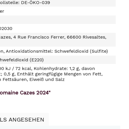
ollstelle: DE-ÖKO-039
ter
02030
zes, 4 Rue Francisco Ferrer, 66600 Rivesaltes,
n, Antioxidationsmittel: Schwefeldioxid (Sulfite)
hwefeldioxid (E220)
00 kJ / 72 kcal, Kohlenhydrate: 1,2 g, davon
t; 0,5 g, Enthält geringfügige Mengen von Fett,
n Fettsäuren, Eiweiß und Salz
omaine Cazes 2024"
LLS ANGESEHEN