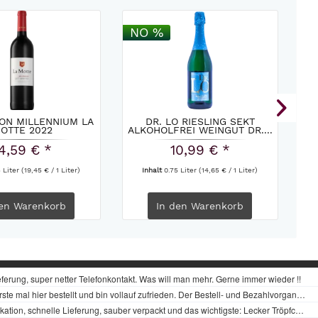
NO %
ON MILLENNIUM LA
DR. LO RIESLING SEKT
B
OTTE 2022
ALKOHOLFREI WEINGUT DR....
B
4,59 € *
10,99 € *
5 Liter
(19,45 € / 1 Liter)
Inhalt
0.75 Liter
(14,65 € / 1 Liter)
en
Warenkorb
In den
Warenkorb