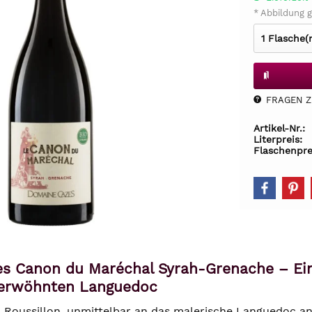
* Abbildung g
FRAGEN Z.
Artikel-Nr.:
Literpreis:
Flaschenpre
s Canon du Maréchal Syrah-Grenache – Ein
erwöhnten Languedoc
Roussillon, unmittelbar an das malerische Languedoc angr