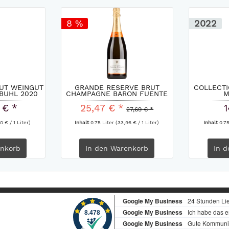
8 %
2022
RUT WEINGUT
GRANDE RESERVE BRUT
COLLECTI
BUHL 2020
CHAMPAGNE BARON FUENTE
M
 € *
25,47 € *
1
27,69 € *
0 € / 1 Liter)
Inhalt
0.75 Liter
(33,96 € / 1 Liter)
Inhalt
0.7
nkorb
In den
Warenkorb
In d