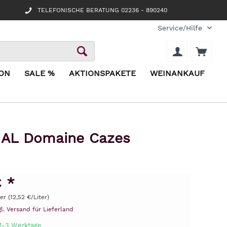
TELEFONISCHE BERATUNG 02236 - 890240
Service/Hilfe
ION
SALE %
AKTIONSPAKETE
WEINANKAUF
AL Domaine Cazes
€ *
ter (12,52 €/Liter)
gl. Versand für Lieferland
 1-3 Werktage