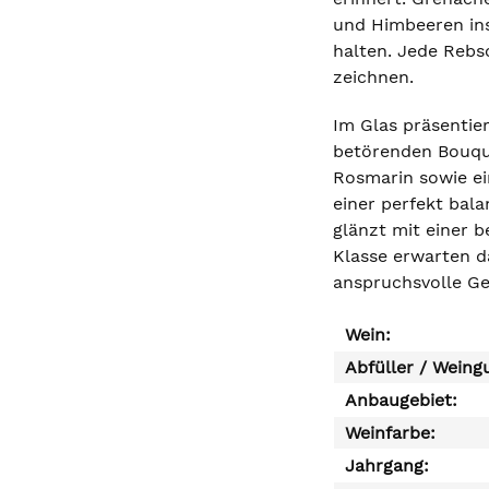
und Himbeeren ins
halten. Jede Rebs
zeichnen.
Im Glas präsentie
betörenden Bouque
Rosmarin sowie ei
einer perfekt bal
glänzt mit einer 
Klasse erwarten d
anspruchsvolle G
Wein:
Abfüller / Weing
Anbaugebiet:
Weinfarbe:
Jahrgang: