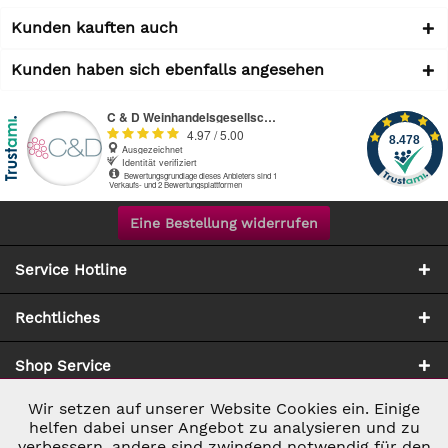
Kunden kauften auch
Kunden haben sich ebenfalls angesehen
Eine Bestellung widerrufen
Service Hotline
Rechtliches
Shop Service
Wir setzen auf unserer Website Cookies ein. Einige
Aktiv
Notwendig
Zahlung & Versand
helfen dabei unser Angebot zu analysieren und zu
verbessern, andere sind zwingend notwendig für den