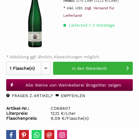
Inhalt:
0.75 Liter (12,12 €/Liter)
* inkl. USt.
zzgl. Versand für
Lieferland
Lieferzeit 1-3 Werktage
* Abbildung ggf. ähnlich, Abweichungen möglich.
In den
Warenkorb
Alle Weine von Weinkellerei Brogsitter zeigen
FRAGEN Z. ARTIKEL?
EMPFEHLEN
Artikel-Nr.:
CD68607
Literpreis:
12,12 €/Liter
Flaschenpreis:
9,09 €/Flasche(n)