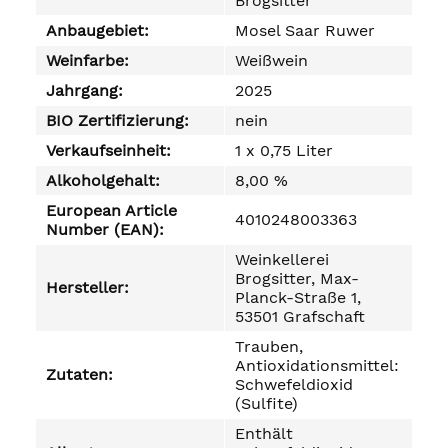
Brogsitter
Anbaugebiet:
Mosel Saar Ruwer
Weinfarbe:
Weißwein
Jahrgang:
2025
BIO Zertifizierung:
nein
Verkaufseinheit:
1 x 0,75 Liter
Alkoholgehalt:
8,00 %
European Article
4010248003363
Number (EAN):
Weinkellerei
Brogsitter, Max-
Hersteller:
Planck-Straße 1,
53501 Grafschaft
Trauben,
Antioxidationsmittel:
Zutaten:
Schwefeldioxid
(Sulfite)
Enthält