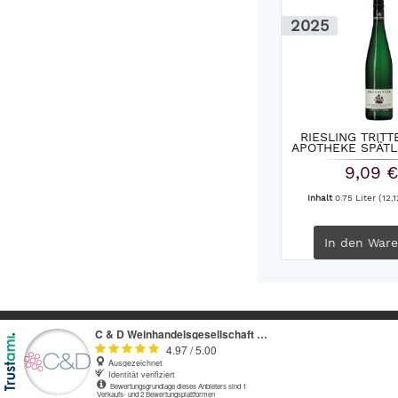
2025
RIESLING TRIT
APOTHEKE SPÄTLE
9,09 €
Inhalt
0.75 Liter
(12,1
In den
Ware