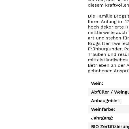
diesem kraftvolle
Die Familie Brogsi
Ihren Anfang im 1
hoch dekorierte R
mittlerweile auch
art und stehen fü
Brogsitter zwei e
Frühburgunder, Por
Trauben und resüm
mittelständisches
Betrieben an der 
gehobenen Ansprü
Wein:
Abfüller / Weing
Anbaugebiet:
Weinfarbe:
Jahrgang:
BIO Zertifizierun