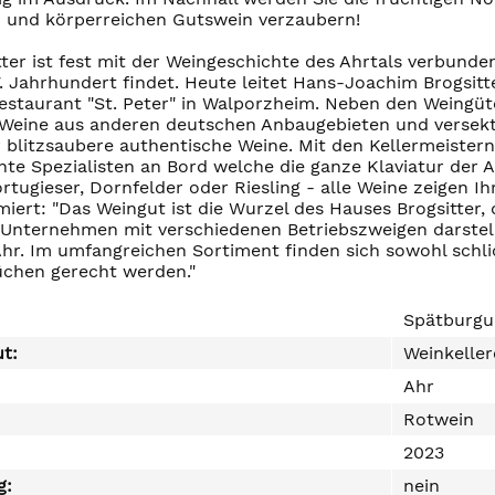
n und körperreichen Gutswein verzaubern!
tter ist fest mit der Weingeschichte des Ahrtals verbunden
7. Jahrhundert findet. Heute leitet Hans-Joachim Brogsit
estaurant "St. Peter" in Walporzheim. Neben den Weingüter
 Weine aus anderen deutschen Anbaugebieten und versektet
r blitzsaubere authentische Weine. Mit den Kellermeiste
chte Spezialisten an Bord welche die ganze Klaviatur der
tugieser, Dornfelder oder Riesling - alle Weine zeigen Ihr
iert: "Das Weingut ist die Wurzel des Hauses Brogsitter, 
 Unternehmen mit verschiedenen Betriebszweigen darstell
Ahr. Im umfangreichen Sortiment finden sich sowohl schli
chen gerecht werden."
Spätburgu
ut:
Weinkeller
Ahr
Rotwein
2023
g:
nein