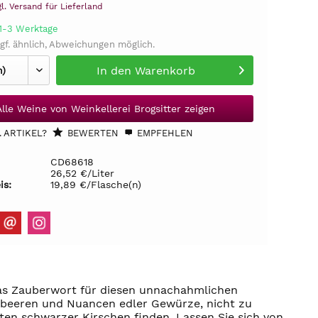
gl. Versand für Lieferland
 1-3 Werktage
gf. ähnlich, Abweichungen möglich.
In den
Warenkorb
Alle Weine von Weinkellerei Brogsitter zeigen
 ARTIKEL?
BEWERTEN
EMPFEHLEN
CD68618
26,52 €/Liter
is:
19,89 €/Flasche(n)
das Zauberwort für diesen unnachahmlichen
dbeeren und Nuancen edler Gewürze, nicht zu
ten schwarzer Kirschen finden. Lassen Sie sich von