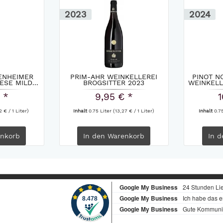
2023
2024
TENHEIMER
PRIM-AHR WEINKELLEREI
PINOT N
SE MILD...
BROGSITTER 2023
WEINKELL
 *
9,95 € *
1
2 € / 1 Liter)
Inhalt
0.75 Liter
(13,27 € / 1 Liter)
Inhalt
0.7
nkorb
In den
Warenkorb
In d