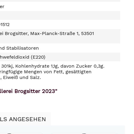
ter
1512
ei Brogsitter, Max-Planck-Straße 1, 53501
d Stabilisatoren
hwefeldioxid (E220)
301kj, Kohlenhydrate 1,1g, davon Zucker 0,3g.
ringfügige Mengen von Fett, gesättigten
, Eiweiß und Salz.
erei Brogsitter 2023"
LLS ANGESEHEN