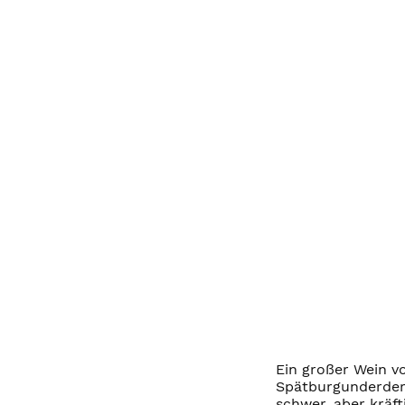
Ein großer Wein v
Spätburgunderder
schwer, aber kräf