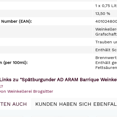
1 x 0,75 Li
13,50 %
e Number (EAN):
401024800
Weinkeller
Grafschaft
Trauben un
Enthält Sc
Brennwert 
 (per 100ml):
Enthält ge
Fettsäuren
Links zu "Spätburgunder AD ARAM Barrique Weinkell
l?
von Weinkellerei Brogsitter
TEN AUCH
KUNDEN HABEN SICH EBENFA