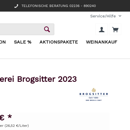
TELEFONISCHE BERATUNG 02236 - 890240
Service/Hilfe
ION
SALE %
AKTIONSPAKETE
WEINANKAUF
rei Brogsitter 2023
€ *
ter (26,52 €/Liter)