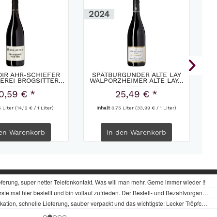
2024
2
OIR AHR-SCHIEFER
SPÄTBURGUNDER ALTE LAY
EREI BROGSITTER...
WALPORZHEIMER ALTE LAY...
O
0,59 € *
25,49 € *
5 Liter
(14,12 € / 1 Liter)
Inhalt
0.75 Liter
(33,99 € / 1 Liter)
en
Warenkorb
In den
Warenkorb