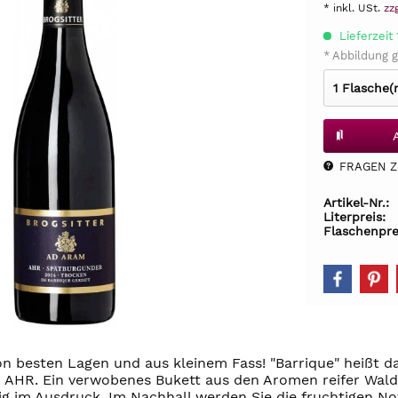
* inkl. USt.
zz
Lieferzeit
* Abbildung g
FRAGEN Z.
Artikel-Nr.:
Literpreis:
Flaschenpre
on besten Lagen und aus kleinem Fass! "Barrique" heißt 
 AHR. Ein verwobenes Bukett aus den Aromen reifer Wal
tig im Ausdruck. Im Nachhall werden Sie die fruchtigen No