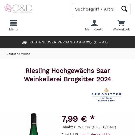
Menü
Mein Konto
Warenkorb
KOSTENLOSER VERSAND AB € 99,- (D + AT)
Deutsche Weine
Riesling Hochgewächs Saar
Weinkellerei Brogsitter 2024
7,99 € *
Inhalt:
0.75 Liter (10,65 €/Liter)
* inkl. USt.
zzgl. Versand für