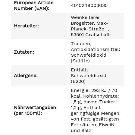
European Article
4010248003035
Number (EAN):
Weinkellerei
Brogsitter, Max-
Hersteller:
Planck-Straße 1,
53501 Grafschaft
Trauben,
Antioxidationsmittel:
Zutaten:
Schwefeldioxid
(Sulfite)
Enthält
Allergene:
Schwefeldioxid
(E220)
Energie: 293 kJ / 70
kcal, Kohlenhydrate:
1,5 g, davon Zucker:
Nährwertangaben
1,2 g, Enthält
(per 100ml):
geringfügige Mengen
von Fett, gesättigten
Fettsäuren, Eiweiß
und Salz