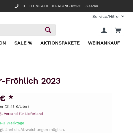
TELEFONISCHE BERATUNG 02236 - 890240
Service/Hilfe
ION
SALE %
AKTIONSPAKETE
WEINANKAUF
-Fröhlich 2023
 € *
ter (31,45 €/Liter)
gl. Versand für Lieferland
 1-3 Werktage
gf. ähnlich, Abweichungen möglich.