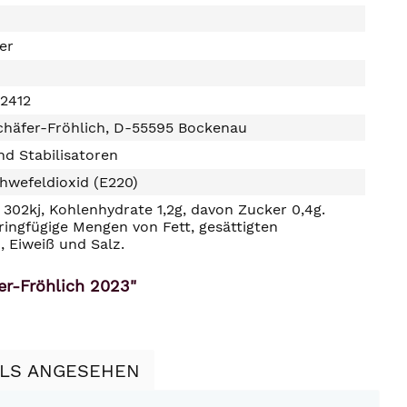
ter
2412
chäfer-Fröhlich, D-55595 Bockenau
d Stabilisatoren
hwefeldioxid (E220)
302kj, Kohlenhydrate 1,2g, davon Zucker 0,4g.
ringfügige Mengen von Fett, gesättigten
, Eiweiß und Salz.
er-Fröhlich 2023"
LLS ANGESEHEN