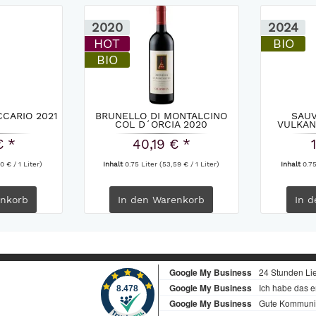
2020
2024
HOT
BIO
BIO
CARIO 2021
BRUNELLO DI MONTALCINO
SAU
COL D´ORCIA 2020
VULKAN
€ *
40,19 € *
0 € / 1 Liter)
Inhalt
0.75 Liter
(53,59 € / 1 Liter)
Inhalt
0.7
nkorb
In den
Warenkorb
In d