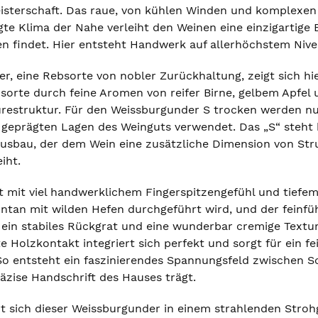
isterschaft. Das raue, von kühlen Winden und komplexen
te Klima der Nahe verleiht den Weinen eine einzigartige E
ten findet. Hier entsteht Handwerk auf allerhöchstem Ni
r, eine Rebsorte von nobler Zurückhaltung, zeigt sich hie
sorte durch feine Aromen von reifer Birne, gelbem Apfel u
estruktur. Für den Weissburgunder S trocken werden nur 
 geprägten Lagen des Weinguts verwendet. Das „S“ steht h
usbau, der dem Wein eine zusätzliche Dimension von St
iht.
t mit viel handwerklichem Fingerspitzengefühl und tiefem
ontan mit wilden Hefen durchgeführt wird, und der feinf
ein stabiles Rückgrat und eine wunderbar cremige Textur
e Holzkontakt integriert sich perfekt und sorgt für ein 
 So entsteht ein faszinierendes Spannungsfeld zwischen Sc
äzise Handschrift des Hauses trägt.
rt sich dieser Weissburgunder in einem strahlenden Stroh