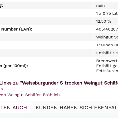
g:
nein
1 x 0,75 Li
12,50 %
e Number (EAN):
405140207
Weingut S
Trauben un
Enthält Sc
Brennwert 
 (per 100ml):
Enthält ge
Fettsäuren
Links zu "Weissburgunder S trocken Weingut Schäf
l?
 von Weingut Schäfer-Fröhlich
TEN AUCH
KUNDEN HABEN SICH EBENFA