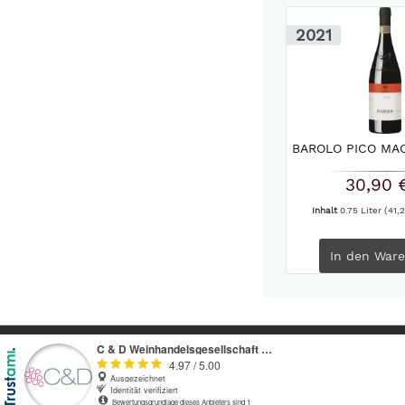
2021
BAROLO PICO MAC
30,90 
Inhalt
0.75 Liter
(41,2
In den
Ware