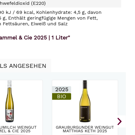
hwefeldioxid (E220)
90 kJ / 69 kcal, Kohlenhydrate: 4,5 g, davon
5 g, Enthält geringfügige Mengen von Fett,
n Fettsäuren, Eiweiß und Salz
mmel & Cie 2025 | 1 Liter"
LLS ANGESEHEN
2025
2
BIO
AUMILCH WEINGUT
GRAUBURGUNDER WEINGUT
L
EL & CIE 2025
MATTHIAS KETH 2025