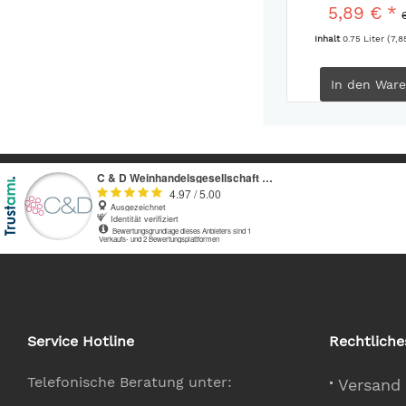
5,89 € *
Inhalt
0.75 Liter
(7,8
In den
Ware
Service Hotline
Rechtliche
Telefonische Beratung unter:
Versand