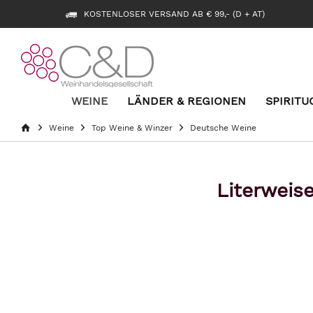
KOSTENLOSER VERSAND AB € 99,- (D + AT)
WEINE
LÄNDER & REGIONEN
SPIRITU
Weine
Top Weine & Winzer
Deutsche Weine
Literweis