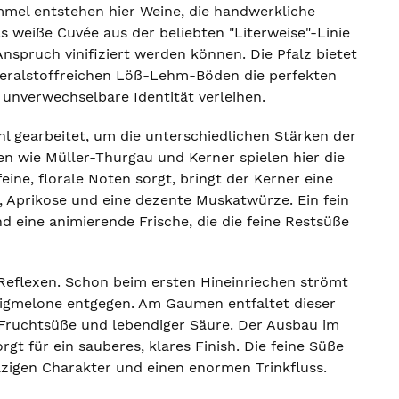
mel entstehen hier Weine, die handwerkliche
s weiße Cuvée aus der beliebten "Literweise"-Linie
nspruch vinifiziert werden können. Die Pfalz bietet
neralstoffreichen Löß-Lehm-Böden die perfekten
 unverwechselbare Identität verleihen.
 gearbeitet, um die unterschiedlichen Stärken der
en wie Müller-Thurgau und Kerner spielen hier die
ine, florale Noten sorgt, bringt der Kerner eine
h, Aprikose und eine dezente Muskatwürze. Ein fein
nd eine animierende Frische, die die feine Restsüße
 Reflexen. Schon beim ersten Hineinriechen strömt
onigmelone entgegen. Am Gaumen entfaltet dieser
 Fruchtsüße und lebendiger Säure. Der Ausbau im
t für ein sauberes, klares Finish. Die feine Süße
zigen Charakter und einen enormen Trinkfluss.