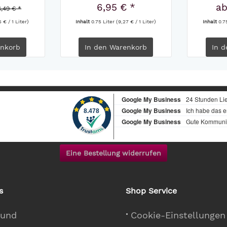
6,95 € *
ab
6,49 € *
5 € / 1 Liter)
Inhalt
0.75 Liter
(9,27 € / 1 Liter)
Inhalt
0.7
nkorb
In den
Warenkorb
In d
Eine Bestellung widerrufen
s
Shop Service
 und
Cookie-Einstellungen