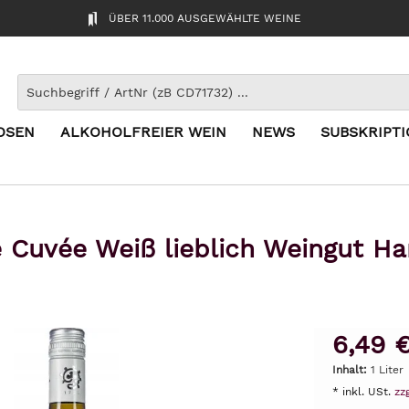
ÜBER 11.000 AUSGEWÄHLTE WEINE
OSEN
ALKOHOLFREIER WEIN
NEWS
SUBSKRIPT
e Cuvée Weiß lieblich Weingut Ha
6,49 
Inhalt:
1 Liter
* inkl. USt.
zz