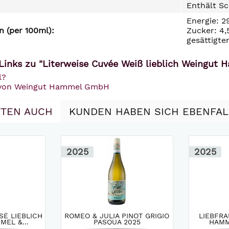
Enthält Sc
Energie: 2
 (per 100ml):
Zucker: 4,
gesättigte
Links zu "Literweise Cuvée Weiß lieblich Weingut Ha
l?
l von Weingut Hammel GmbH
TEN AUCH
KUNDEN HABEN SICH EBENFA
2025
2025
SÉ LIEBLICH
ROMEO & JULIA PINOT GRIGIO
LIEBFR
EL &...
PASQUA 2025
HAMM