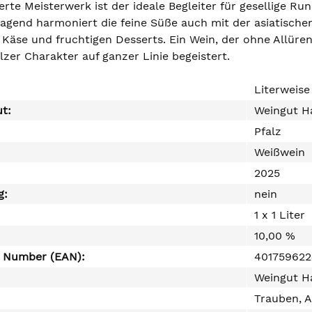
rte Meisterwerk ist der ideale Begleiter für gesellige Ru
agend harmoniert die feine Süße auch mit der asiatischen
Käse und fruchtigen Desserts. Ein Wein, der ohne Allüre
zer Charakter auf ganzer Linie begeistert.
Literweise
ut:
Weingut H
Pfalz
Weißwein
2025
g:
nein
1 x 1 Liter
10,00 %
e Number (EAN):
40175962
Weingut H
Trauben, A