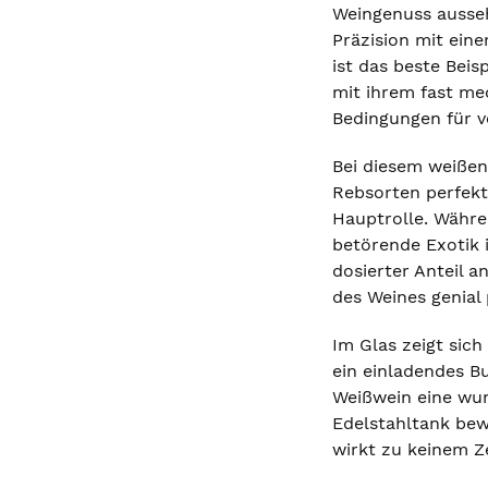
Weingenuss ausseh
Präzision mit ein
ist das beste Beis
mit ihrem fast me
Bedingungen für v
Bei diesem weißen
Rebsorten perfekt
Hauptrolle. Währen
betörende Exotik 
dosierter Anteil a
des Weines genial 
Im Glas zeigt sic
ein einladendes B
Weißwein eine wun
Edelstahltank bewa
wirkt zu keinem Z