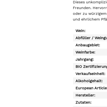
Dieses unkomplizie
Freunden. Hervorr
oder zu würzigem 
und ehrlichem Pfäl
Wein:
Abfüller / Weing
Anbaugebiet:
Weinfarbe:
Jahrgang:
BIO Zertifizierun
Verkaufseinheit:
Alkoholgehalt:
European Articl
Hersteller:
Zutaten: