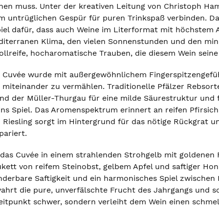
en muss. Unter der kreativen Leitung von Christoph Ham
em untrüglichen Gespür für puren Trinkspaß verbinden. Da
piel dafür, dass auch Weine im Literformat mit höchstem A
diterranen Klima, den vielen Sonnenstunden und den mi
ollreife, hocharomatische Trauben, die diesem Wein seine
 Cuvée wurde mit außergewöhnlichem Fingerspitzengefühl
 miteinander zu vermählen. Traditionelle Pfälzer Rebsort
d der Müller-Thurgau für eine milde Säurestruktur und fe
ins Spiel. Das Aromenspektrum erinnert an reifen Pfirsic
n Riesling sorgt im Hintergrund für das nötige Rückgrat u
pariert.
h das Cuvée in einem strahlenden Strohgelb mit goldenen
ukett von reifem Steinobst, gelbem Apfel und saftiger H
derbare Saftigkeit und ein harmonisches Spiel zwischen
hrt die pure, unverfälschte Frucht des Jahrgangs und sorg
eitpunkt schwer, sondern verleiht dem Wein einen schmel