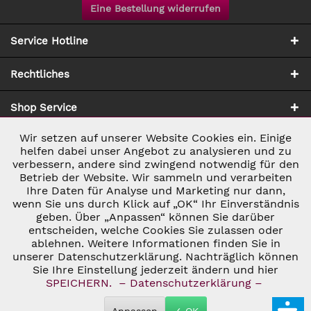
Eine Bestellung widerrufen
Service Hotline
Rechtliches
Shop Service
Wir setzen auf unserer Website Cookies ein. Einige
Aktiv
Notwendig
Zahlung & Versand
helfen dabei unser Angebot zu analysieren und zu
verbessern, andere sind zwingend notwendig für den
Betrieb der Website. Wir sammeln und verarbeiten
Inaktiv
Marketing
Ihre Daten für Analyse und Marketing nur dann,
wenn Sie uns durch Klick auf „OK“ Ihr Einverständnis
geben. Über „Anpassen“ können Sie darüber
Inaktiv
Tracking
entscheiden, welche Cookies Sie zulassen oder
* ALLE PREISE INKL. GESETZL. UMSATZSTEUER ZZGL.
ablehnen. Weitere Informationen finden Sie in
VERSANDKOSTEN
UND GGF. NACHNAHMEGEBÜHREN, WENN NICHT
unserer Datenschutzerklärung. Nachträglich können
Inaktiv
ANDERS BESCHRIEBEN
Personalisierung
Sie Ihre Einstellung jederzeit ändern und hier
© 2026 C&D WEINHANDEL - ALL RIGHTS RESERVED. THEME BY
SPEICHERN.
– Datenschutzerklärung –
THEMEWARE®
Inaktiv
Service