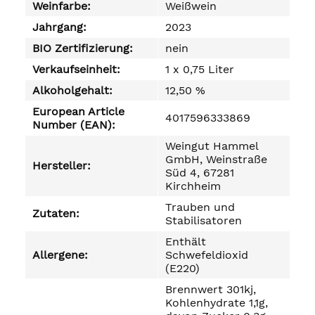
Weinfarbe:
Weißwein
Jahrgang:
2023
BIO Zertifizierung:
nein
Verkaufseinheit:
1 x 0,75 Liter
Alkoholgehalt:
12,50 %
European Article
4017596333869
Number (EAN):
Weingut Hammel
GmbH, Weinstraße
Hersteller:
Süd 4, 67281
Kirchheim
Trauben und
Zutaten:
Stabilisatoren
Enthält
Allergene:
Schwefeldioxid
(E220)
Brennwert 301kj,
Kohlenhydrate 1,1g,