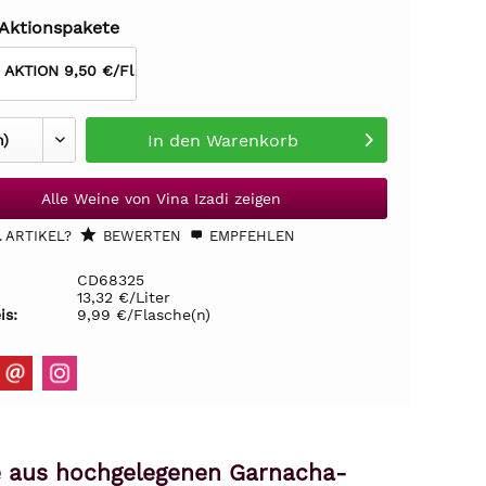
 Aktionspakete
r AKTION 9,50 €/Fl
In den
Warenkorb
Alle Weine von Vina Izadi zeigen
 ARTIKEL?
BEWERTEN
EMPFEHLEN
CD68325
13,32 €/Liter
is:
9,99 €/Flasche(n)
sé aus hochgelegenen Garnacha-