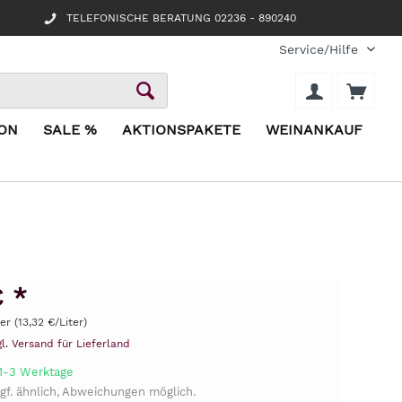
TELEFONISCHE BERATUNG 02236 - 890240
Service/Hilfe
ION
SALE %
AKTIONSPAKETE
WEINANKAUF
€ *
ter (13,32 €/Liter)
gl. Versand für Lieferland
 1-3 Werktage
gf. ähnlich, Abweichungen möglich.