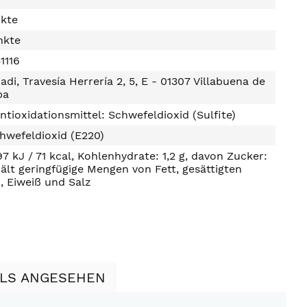
nkte
nkte
1116
adi, Travesía Herrería 2, 5, E - 01307 Villabuena de
ba
ntioxidationsmittel: Schwefeldioxid (Sulfite)
hwefeldioxid (E220)
97 kJ / 71 kcal, Kohlenhydrate: 1,2 g, davon Zucker:
hält geringfügige Mengen von Fett, gesättigten
, Eiweiß und Salz
LLS ANGESEHEN