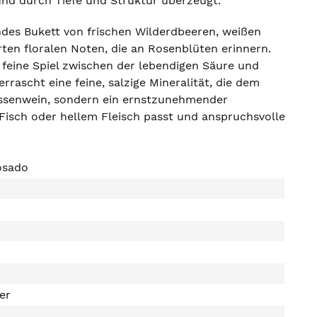
 und durch Tiefe und Struktur überzeugt.
des Bukett von frischen Wilderdbeeren, weißen
ten floralen Noten, die an Rosenblüten erinnern.
 feine Spiel zwischen der lebendigen Säure und
rrascht eine feine, salzige Mineralität, die dem
rassenwein, sondern ein ernstzunehmender
 Fisch oder hellem Fleisch passt und anspruchsvolle
osado
ter