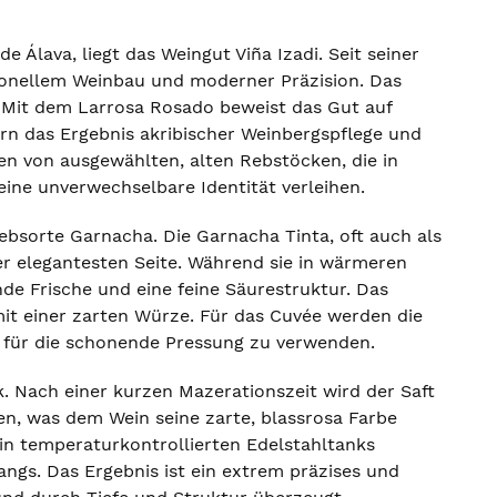
 Álava, liegt das Weingut Viña Izadi. Seit seiner
tionellem Weinbau und moderner Präzision. Das
. Mit dem Larrosa Rosado beweist das Gut auf
dern das Ergebnis akribischer Weinbergspflege und
en von ausgewählten, alten Rebstöcken, die in
ne unverwechselbare Identität verleihen.
ebsorte Garnacha. Die Garnacha Tinta, oft auch als
er elegantesten Seite. Während sie in wärmeren
ende Frische und eine feine Säurestruktur. Das
 mit einer zarten Würze. Für das Cuvée werden die
t für die schonende Pressung zu verwenden.
k. Nach einer kurzen Mazerationszeit wird der Saft
en, was dem Wein seine zarte, blassrosa Farbe
 in temperaturkontrollierten Edelstahltanks
angs. Das Ergebnis ist ein extrem präzises und