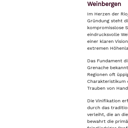
Weinbergen
Im Herzen der Rioj
Gründung steht di
kompromisslose St
eindrucksvolle Wei
einer klaren Visi
extremen Höhenlag
Das Fundament die
Grenache bekannt,
Regionen oft üppig
Charakteristikum d
Trauben von Hand 
Die Vinifikation e
durch das traditi
verleiht, die an d
bewahrt die primä