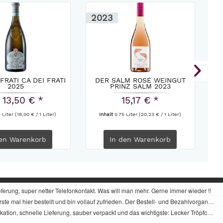
2023
8
FRATI CA DEI FRATI
DER SALM ROSÉ WEINGUT
GR
2025
PRINZ SALM 2023
 13,50 € *
15,17 € *
5 Liter
(18,00 € / 1 Liter)
Inhalt
0.75 Liter
(20,23 € / 1 Liter)
en
Warenkorb
In den
Warenkorb