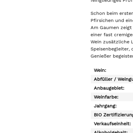
feingliedriges Pr
Schon beim ersten
Pfirsichen und ei
Am Gaumen zeigt s
einer fast cremige
Wein zusätzliche 
Speisenbegleiter,
Genießer begeister
Wein:
Abfüller / Weing
Anbaugebiet:
Weinfarbe:
Jahrgang:
BIO Zertifizierun
Verkaufseinheit:
Alkoholgehalt: