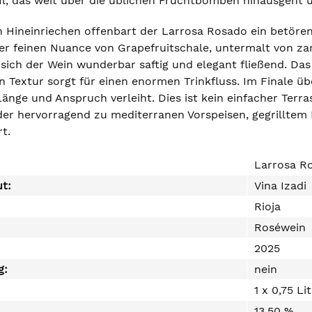
ofil, das weit über die üblichen Fruchtbomben hinausgeht
 Hineinriechen offenbart der Larrosa Rosado ein betören
ner feinen Nuance von Grapefruitschale, untermalt von zar
ich der Wein wunderbar saftig und elegant fließend. Das
n Textur sorgt für einen enormen Trinkfluss. Im Finale übe
Länge und Anspruch verleiht. Dies ist kein einfacher Ter
 der hervorragend zu mediterranen Vorspeisen, gegrilltem
t.
Larrosa R
ut:
Vina Izadi
Rioja
Roséwein
2025
g:
nein
1 x 0,75 Li
13,50 %