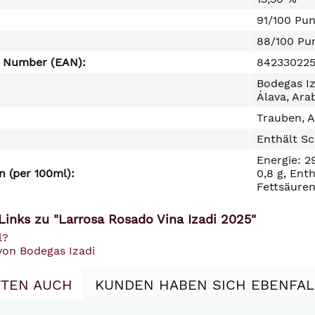
91/100 Pu
88/100 Pu
e Number (EAN):
842330225
Bodegas Iz
Álava, Ara
Trauben, A
Enthält Sc
Energie: 2
 (per 100ml):
0,8 g, Ent
Fettsäuren
Links zu "Larrosa Rosado Vina Izadi 2025"
l?
von Bodegas Izadi
TEN AUCH
KUNDEN HABEN SICH EBENFA