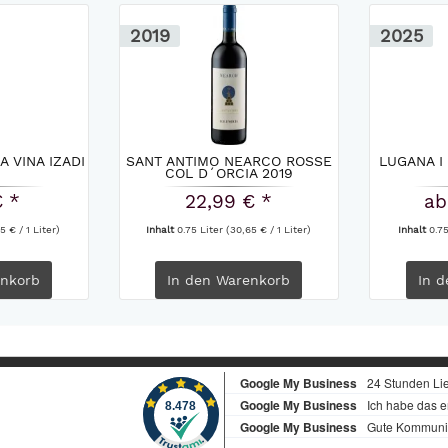
2019
2025
A VINA IZADI
SANT ANTIMO NEARCO ROSSE
LUGANA I 
COL D´ORCIA 2019
€ *
22,99 € *
ab
5 € / 1 Liter)
Inhalt
0.75 Liter
(30,65 € / 1 Liter)
Inhalt
0.7
nkorb
In den
Warenkorb
In d