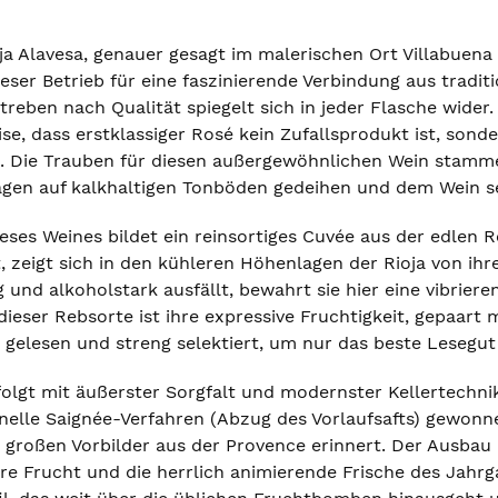
a Alavesa, genauer gesagt im malerischen Ort Villabuena de
eser Betrieb für eine faszinierende Verbindung aus tradi
reben nach Qualität spiegelt sich in jeder Flasche wider
se, dass erstklassiger Rosé kein Zufallsprodukt ist, son
on. Die Trauben für diesen außergewöhnlichen Wein stamm
en auf kalkhaltigen Tonböden gedeihen und dem Wein sei
ses Weines bildet ein reinsortiges Cuvée aus der edlen R
 zeigt sich in den kühleren Höhenlagen der Rioja von ihr
 und alkoholstark ausfällt, bewahrt sie hier eine vibrier
ieser Rebsorte ist ihre expressive Fruchtigkeit, gepaart
gelesen und streng selektiert, um nur das beste Lesegu
rfolgt mit äußerster Sorgfalt und modernster Kellertechni
onelle Saignée-Verfahren (Abzug des Vorlaufsafts) gewonn
ie großen Vorbilder aus der Provence erinnert. Der Ausbau
re Frucht und die herrlich animierende Frische des Jahrg