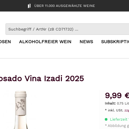
ÜBER 11.000 AUSGEWÄHLTE WEINE
OSEN
ALKOHOLFREIER WEIN
NEWS
SUBSKRIPT
osado Vina Izadi 2025
9,99 
Inhalt:
0.75 Li
* inkl. USt.
zz
Lieferzeit
* Abbildung g