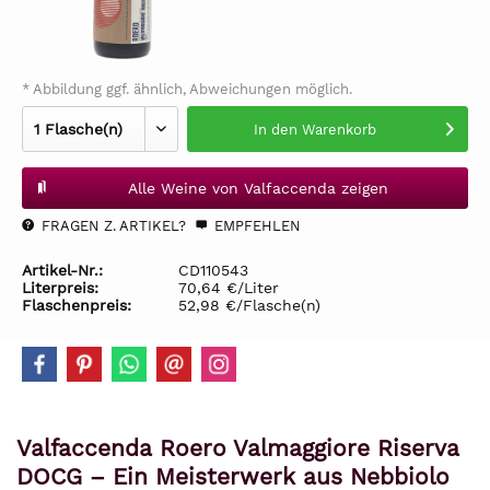
* Abbildung ggf. ähnlich, Abweichungen möglich.
In den
Warenkorb
Alle Weine von Valfaccenda zeigen
FRAGEN Z. ARTIKEL?
EMPFEHLEN
Artikel-Nr.:
CD110543
Literpreis:
70,64 €/Liter
Flaschenpreis:
52,98 €/Flasche(n)
Valfaccenda Roero Valmaggiore Riserva
DOCG – Ein Meisterwerk aus Nebbiolo