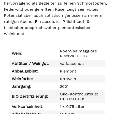
hervorragend als Begleiter zu feinen Schmortöpfen,
Federwild oder gereiftem Käse, zeigt sein volles
Potenzial aber auch solistisch genossen an einem
ruhigen Abend. Ein absoluter Pflichtkauf für
Liebhaber anspruchsvoller piemontesischer
Weinkunst.
Roero Valmaggiore
Wein:
Riserva DOCG
Abfüller / Weingut:
Valfaccenda
Anbaugebiet:
Piemont
Weinfarbe:
Rotwein
Jahrgang:
2021
Öko-Kontrollstelle:
BIO Zertifizierung:
DE-ÖKO-039
Verkaufseinheit:
1 x 0,75 Liter