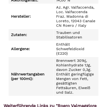
Alkoholgehalt:
14,00 %
Az. Agr. Valfaccenda,
Loc. Valfaccenda
Hersteller:
Fraz. Madonna di
Loreto, 12043 Canale
CN Roero / Italy
Trauben und
Zutaten:
Stabilisatoren
Enthält
Allergene:
Schwefeldioxid
(E220)
Brennwert 301kj,
Kohlenhydrate 1,1g,
davon Zucker 0,3g.
Nährwertangaben
Enthält geringfügige
(per 100ml):
Mengen von Fett,
gesättigten
Fettsäuren, Eiweiß
und Salz.
Weiterführende Links zu "Roero Valmaggiore