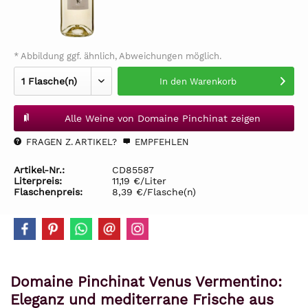
* Abbildung ggf. ähnlich, Abweichungen möglich.
In den
Warenkorb
Alle Weine von Domaine Pinchinat zeigen
FRAGEN Z. ARTIKEL?
EMPFEHLEN
Artikel-Nr.:
CD85587
Literpreis:
11,19 €/Liter
Flaschenpreis:
8,39 €/Flasche(n)
Domaine Pinchinat Venus Vermentino:
Eleganz und mediterrane Frische aus