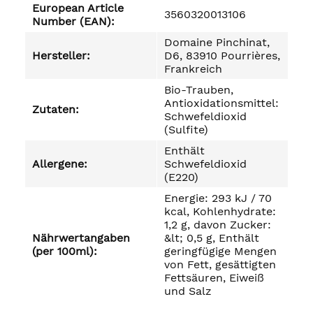
European Article
3560320013106
Number (EAN):
Domaine Pinchinat,
Hersteller:
D6, 83910 Pourrières,
Frankreich
Bio-Trauben,
Antioxidationsmittel:
Zutaten:
Schwefeldioxid
(Sulfite)
Enthält
Allergene:
Schwefeldioxid
(E220)
Energie: 293 kJ / 70
kcal, Kohlenhydrate:
1,2 g, davon Zucker:
Nährwertangaben
&lt; 0,5 g, Enthält
(per 100ml):
geringfügige Mengen
von Fett, gesättigten
Fettsäuren, Eiweiß
und Salz