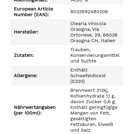
European Article
8032692480206
Number (EAN):
Olearia Vinicola
Orsogna, Via
Hersteller:
Ortonese, 29, 66036
Orsogna CH, Italien
Trauben,
Zutaten:
Konservierungsmittel
und Sulfite
Enthält
Allergene:
Schwefeldioxid
(E220)
Brennwert 313kj,
Kohlenhydrate 1,1 g,
davon Zucker 0,6 g.
Nährwertangaben
Enthält geringfügige
(per 100ml):
Mengen von Fett,
gesättigten
Fettsäuren, Eiweiß
und Salz.