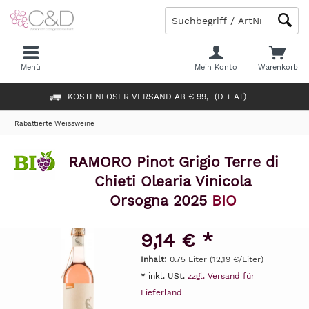
Menü
Mein Konto
Warenkorb
KOSTENLOSER VERSAND AB € 99,- (D + AT)
Rabattierte Weissweine
RAMORO Pinot Grigio Terre di
Chieti Olearia Vinicola
Orsogna 2025
BIO
9,14 € *
Inhalt:
0.75 Liter (12,19 €/Liter)
* inkl. USt.
zzgl. Versand für
Lieferland