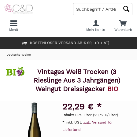
Menü
Mein Konto
Warenkorb
KOSTENLOSER VERSAND AB € 99,- (D + AT)
Deutsche Weine
Vintages Weiß Trocken (3
Rieslinge Aus 3 Jahrgängen)
Weingut Dreissigacker
BIO
22,29 € *
Inhalt:
0.75 Liter (29,72 €/Liter)
* inkl. USt.
zzgl. Versand für
Lieferland