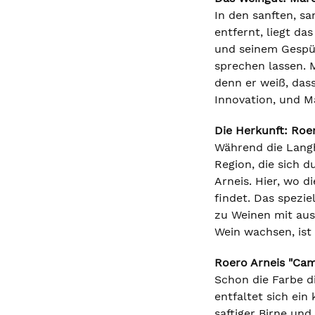
In den sanften, s
entfernt, liegt da
und seinem Gespür 
sprechen lassen. M
denn er weiß, dass
Innovation, und Ma
Die Herkunft: Roe
Während die Langh
Region, die sich 
Arneis. Hier, wo d
findet. Das spezi
zu Weinen mit aus
Wein wachsen, ist e
Roero Arneis "Cam
Schon die Farbe di
entfaltet sich ei
saftiger Birne und