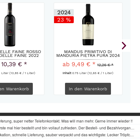
2024
2
23 %
ELLE FAINE ROSSO
MANDUS PRIMITIVO DI
S
DELLE FAINE 2022
MANDURIA PIETRA PURA 2024
 10,39 € *
ab 9,49 € *
12,26 € *
5 Liter
(13,85 € / 1 Liter)
Inhalt
0.75 Liter
(12,65 € / 1 Liter)
en
Warenkorb
In den
Warenkorb