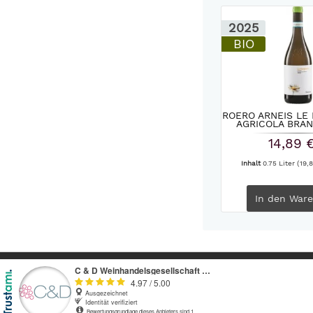
2025
BIO
ROERO ARNEIS LE
AGRICOLA BRAN
14,89 
Inhalt
0.75 Liter
(19,8
In den
Ware