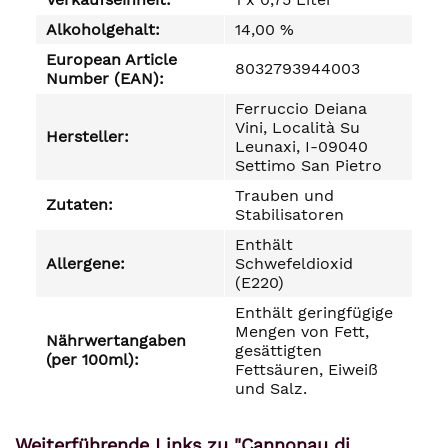
Alkoholgehalt:
14,00 %
European Article
8032793944003
Number (EAN):
Ferruccio Deiana
Vini, Località Su
Hersteller:
Leunaxi, I-09040
Settimo San Pietro
Trauben und
Zutaten:
Stabilisatoren
Enthält
Allergene:
Schwefeldioxid
(E220)
Enthält geringfügige
Mengen von Fett,
Nährwertangaben
gesättigten
(per 100ml):
Fettsäuren, Eiweiß
und Salz.
Weiterführende Links zu "Cannonau di