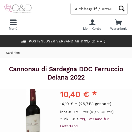
Menü
Mein Konto
Warenkorb
KOSTENLOSER VERSAND AB € 99,- (D + AT)
Sardinien
Cannonau di Sardegna DOC Ferruccio
Deiana 2022
10,40 € *
14,19 € *
(26,71% gespart)
Inhalt:
0.75 Liter (18,92 €/Liter)
* inkl. USt.
zzgl. Versand für
Lieferland